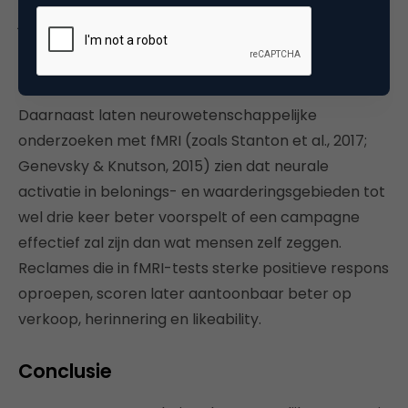
juiste mentale context op te roepen, verandert de
evaluatie van een merk of product — zonder dat de
boodschap zelf verandert.
Daarnaast laten neurowetenschappelijke
onderzoeken met fMRI (zoals Stanton et al., 2017;
Genevsky & Knutson, 2015) zien dat neurale
activatie in belonings- en waarderingsgebieden tot
wel drie keer beter voorspelt of een campagne
effectief zal zijn dan wat mensen zelf zeggen.
Reclames die in fMRI-tests sterke positieve respons
oproepen, scoren later aantoonbaar beter op
verkoop, herinnering en likeability.
Conclusie