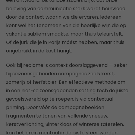
een antwoord. Uit talloze studies blijkt dat onze
beleving van communicatie sterk wordt beïnvloed
door de context waarin we die ervaren. Iedereen
kent wel het fenomeen van die heerlijke wijn die op
vakantie subliem smaakte, maar thuis teleurstelt.
Of de jurk die je in Parijs móést hebben, maar thuis
ongebruikt in de kast hangt.
Ook bij reclame is context doorslaggevend — zeker
bij seizoensgebonden campagnes zoals kerst,
zomerijs of herfstbier. Een effectieve methode om
in een niet-seizoensgebonden setting toch de juiste
gevoelswereld op te roepen, is via contextual
priming. Door vóór de campagnebeelden
fragmenten te tonen van vallende sneeuw,
kerstverlichting, Sinterklaas of winterse taferelen,
kan het brein mentaal in de juiste sfeer worden