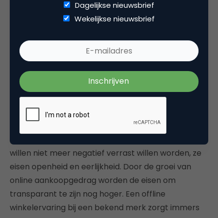
Dagelijkse nieuwsbrief
duurzaamheidsonderwerpen niet langer bijzaak zijn,
Wekelijkse nieuwsbrief
maar aan de basis liggen van
consumentenbeslissingen. Klanten willen inzicht in
de oorsprong van producten en diensten, de
milieu-impact van organisaties. Ze willen weten
waar merken voor staan en hoe ze bijdragen aan
de samenleving.
Fantastische reclame, geweldige producten en
lage prijzen zullen niet langer de voornaamste
triggers zijn om merkvoorkeur te creëren. Klanten
willen niet meer negatief verrast willen worden, ze
eisen openheid en eerlijkheid. Door de groei van
online aankoopgedrag worden de eisen om
transparant te zijn nog hoger. Een offline
winkelervaring bij een bekend merk zorgt immers