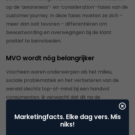
op de ‘awareness’- en ‘consideration’-fases van de
customer journey. In deze fases moeten ze zich –
meer dan ooit tevoren – differentiëren om
bewustwording en overwegingen bij de klant
positief te beïnvloeden.
MVO wordt nóg belangrijker
Voorheen waren onderwerpen als het milieu,
sociale problematiek en het verbeteren van de
wereld slechts top-of-mind bij een handvol
consumenten. Ik verwacht dat dit na de
coronacrisis drastisch gaat veranderen; de
meerderheid zal inzien wat het belang is van een
Marketingfacts. Elke dag vers. Mis
gezonde wereld. We komen terecht in een tijdperk
niks!
waarin maatschappelijke en