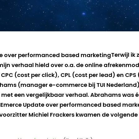
Terwijl ik 
ijn verhaal hield over o.a. de online afrekenmo
, CPC (cost per click), CPL (cost per lead) en CPS 
rahams (manager e-commerce bij TUI Nederland)
 met een vergelijkbaar verhaal. Abrahams was 
e Emerce Update over performanced based marke
voorzitter Michiel Frackers kwamen de volgend