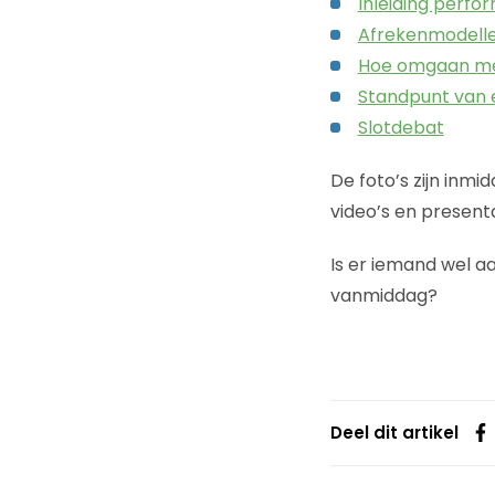
Inleiding perf
Afrekenmodelle
Hoe omgaan met
Standpunt van e
Slotdebat
De foto’s zijn inmi
video’s en presenta
Is er iemand wel a
vanmiddag?
Deel dit artikel