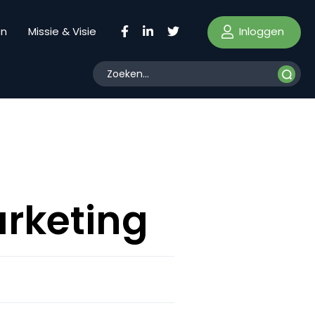
Inloggen
en
Missie & Visie
rketing