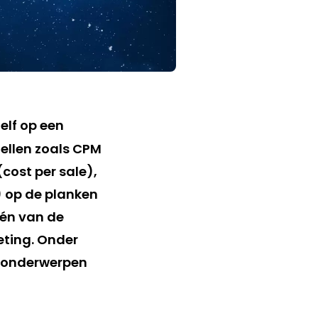
zelf op een
dellen zoals CPM
(cost per sale),
 op de planken
één van de
ting. Onder
e onderwerpen