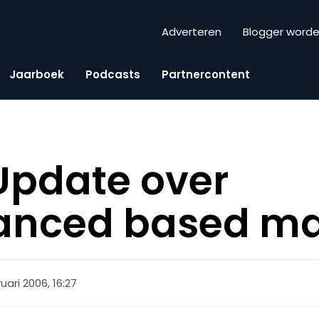
Adverteren
Blogger word
Jaarboek
Podcasts
Partnercontent
Update over
anced based ma
uari 2006, 16:27