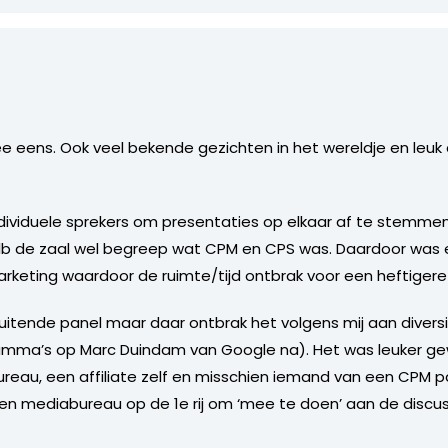
 eens. Ook veel bekende gezichten in het wereldje en leuk 
individuele sprekers om presentaties op elkaar af te stemme
Kolb de zaal wel begreep wat CPM en CPS was. Daardoor was er
Marketing waardoor de ruimte/tijd ontbrak voor een heftigere
uitende panel maar daar ontbrak het volgens mij aan diversi
gramma’s op Marc Duindam van Google na). Het was leuker 
reau, een affiliate zelf en misschien iemand van een CPM p
een mediabureau op de 1e rij om ‘mee te doen’ aan de disc