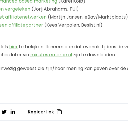
ormanced based marketing
(Karel Kolb)
n vergeleken
(Jorij Abrahams, TUI)
 affiliatenetwerken
(Martijn Jansen, eBay/Marktplaats)
en affiliatepartner
(Kees Verpalen, Beslist.nl)
ddels
hier
te bekijken. Ik neem aan dat evenals tijdens de 
ties later via
minutes.emerce.nl
zijn te downloaden.
anwezig geweest die zijn/haar mening kan geven over de 
Kopieer link