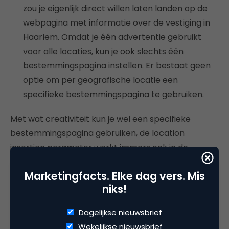
zou je eigenlijk direct willen laten landen op de
webpagina met informatie over de vestiging in
Haarlem. Omdat je één advertentie gebruikt
voor alle locaties, kun je ook slechts één
bestemmingspagina instellen. Er bestaat geen
optie om per geografische locatie een
specifieke bestemmingspagina te gebruiken.
Met wat creativiteit kun je wel een specifieke
bestemmingspagina gebruiken, de location
insertion parameter werkt immers ook in de
bestemmings-URL. Door ook hier deze parameter
Marketingfacts. Elke dag vers. Mis
op te nemen, kun je de gebruiker dus op een
niks!
specifieke pagina laten landen, afhankelijk van
welke locatie-extensie deze getriggerd heeft.
Dagelijkse nieuwsbrief
Wekelijkse nieuwsbrief