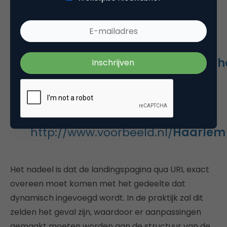
Bijvoorbeeld
Bestemmings-URL:
http://www.voorbeeld.nl/
{lb.city:
Dit zou een Google gebruiker uit
Haarlem doen landen op
http://www.voorbeeld.nl/
Haarlem
Het nadeel is dat de landingspagina qua URL exact
overeen moet komen met het gedeelte dat
dynamisch ingevoegd wordt. In de praktijk zal dit
zelden het geval zijn, waardoor er aanpassingen
gemaakt moeten worden aan de structuur van de