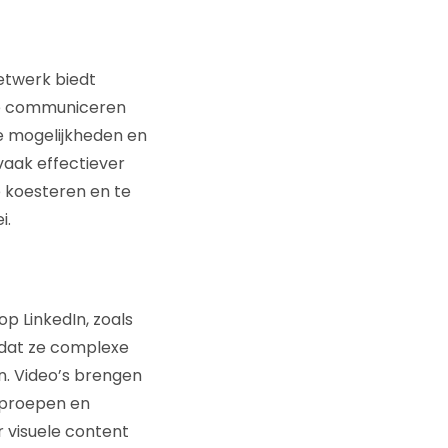
etwerk biedt
te communiceren
we mogelijkheden en
vaak effectiever
e koesteren en te
i.
p LinkedIn, zoals
mdat ze complexe
n. Video’s brengen
oproepen en
r visuele content