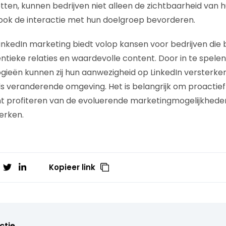
etten, kunnen bedrijven niet alleen de zichtbaarheid van 
ook de interactie met hun doelgroep bevorderen.
nkedIn marketing biedt volop kansen voor bedrijven die be
entieke relaties en waardevolle content. Door in te spele
gieën kunnen zij hun aanwezigheid op LinkedIn versterke
ds veranderende omgeving. Het is belangrijk om proactief 
kunt profiteren van de evoluerende marketingmogelijkheden
erken.
Kopieer link
ctie