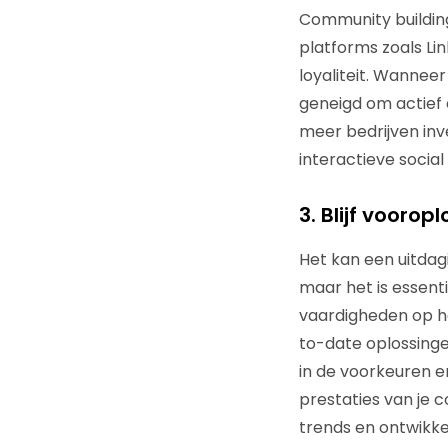
Community buildin
platforms zoals Li
loyaliteit. Wanne
geneigd om actief 
meer bedrijven inv
interactieve socia
3. Blijf vooro
Het kan een uitdagi
maar het is essenti
vaardigheden op he
to-date oplossinge
in de voorkeuren e
prestaties van je c
trends en ontwikkel