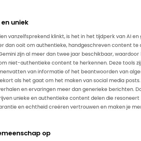
el en uniek
en vanzelfsprekend klinkt, is het in het tijdperk van AI 
er dan ooit om authentieke, handgeschreven content te 
emini zijn al meer dan twee jaar beschikbaar, waardoor 
om niet-authentieke content te herkennen. Deze tools zi
amenvatten van informatie of het beantwoorden van alg
ekort als het gaat om het maken van social media posts
erhalen en ervaringen meer dan generieke berichten. D
rijven unieke en authentieke content delen die resoneer
arantie en echtheid creëren vertrouwen en maken je mer
gemeenschap op