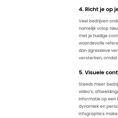
4. Richt je op 
Veel bedrijven on
namelijk volop ni
met je huidige conn
waardevolle referen
dan agressieve ver
versterken, omdat d
5. Visuele con
Steeds meer bedrij
video’s, afbeeldin
informatie op een 
dynamiek en persoo
infographics maken