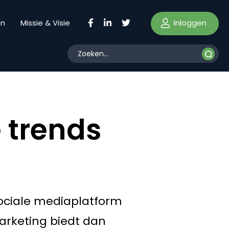
Inloggen
en
Missie & Visie
e trends
 sociale mediaplatform
arketing biedt dan