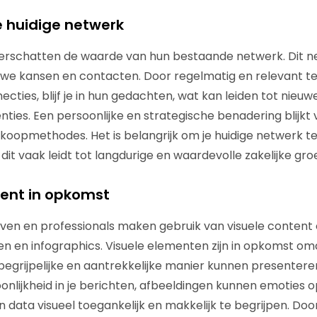
je huidige netwerk
derschatten de waarde van hun bestaande netwerk. Dit n
euwe kansen en contacten. Door regelmatig en relevant 
ecties, blijf je in hun gedachten, wat kan leiden tot nieu
ties. Een persoonlijke en strategische benadering blijkt 
koopmethodes. Het is belangrijk om je huidige netwerk t
it vaak leidt tot langdurige en waardevolle zakelijke groe
tent in opkomst
ven en professionals maken gebruik van visuele content o
gen en infographics. Visuele elementen zijn in opkomst o
begrijpelijke en aantrekkelijke manier kunnen presentere
nlijkheid in je berichten, afbeeldingen kunnen emoties 
 data visueel toegankelijk en makkelijk te begrijpen. Doo