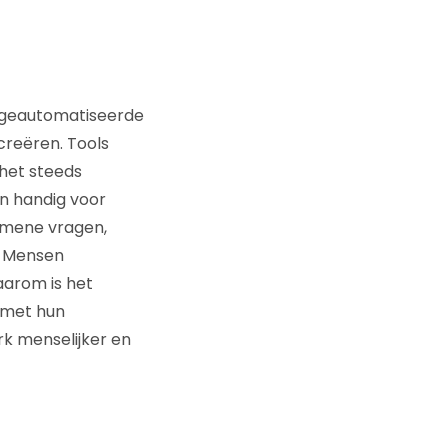
en geautomatiseerde
creëren. Tools
het steeds
jn handig voor
emene vragen,
. Mensen
aarom is het
t met hun
k menselijker en