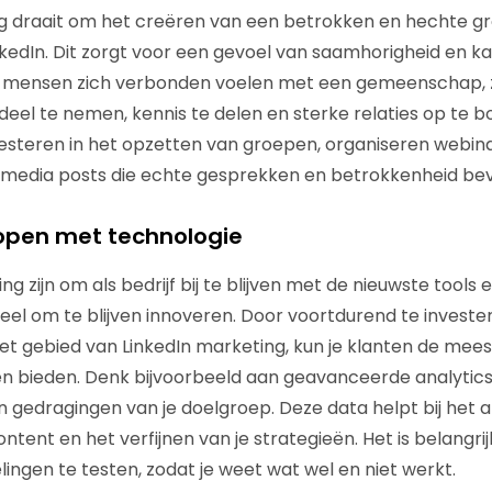
g draait om het creëren van een betrokken en hechte g
nkedIn. Dit zorgt voor een gevoel van saamhorigheid en ka
er mensen zich verbonden voelen met een gemeenschap, z
deel te nemen, kennis te delen en sterke relaties op te 
esteren in het opzetten van groepen, organiseren webina
l media posts die echte gesprekken en betrokkenheid be
plopen met technologie
ng zijn om als bedrijf bij te blijven met de nieuwste tools
eel om te blijven innoveren. Door voortdurend te invester
t gebied van LinkedIn marketing, kun je klanten de mees
n bieden. Denk bijvoorbeeld aan geavanceerde analytics 
n gedragingen van je doelgroep. Deze data helpt bij het 
ontent en het verfijnen van je strategieën. Het is belangr
ingen te testen, zodat je weet wat wel en niet werkt.