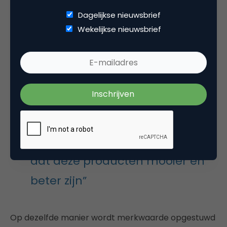
merken niet simpelweg de creatieves die waarde
Dagelijkse nieuwsbrief
creëren: het is een coproductie van verschillende
Wekelijkse nieuwsbrief
partijen. Natuurlijk doet de kwaliteit van het werk
(een product of dienst) ertoe, maar ook
kunstcritici, veilinghuizen, galeriehouders, en kopers
kunnen de waarde van een schilderij opdrijven.
“We kopen niet iets vanwege het
sterke merk, maar geloven wel
dat deze producten mooier en
beter zijn”
Op dezelfde manier wordt merkwaarde opgestuwd