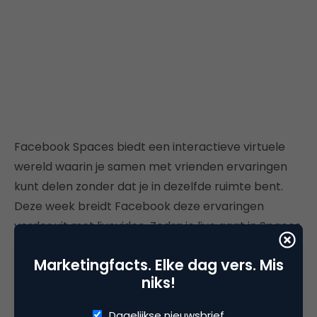
Facebook Spaces biedt een interactieve virtuele
wereld waarin je samen met vrienden ervaringen
kunt delen zonder dat je in dezelfde ruimte bent.
Deze week breidt Facebook deze ervaringen
verder uit met livevideo. Zodra je live gaat in Spaces
zie je een virtuele camera die je kunt richten op
Marketingfacts. Elke dag vers. Mis
verschillende plekken om de VR-wereld te delen
niks!
met je kijkers. Je vrienden kunnen tijdens de live-
uitzending een reactie plaatsen of vragen stellen.
Dagelijkse nieuwsbrief