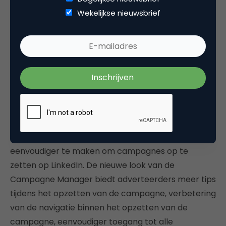
Wil je deze virtuele ervaring meemaken dan heb je
Wekelijkse nieuwsbrief
wel een Oculus Rift nodig, verkrijgbaar in de
Oculus
winkel
.
Bron:
Facebook
LinkedIn rolt nieuwe look uit voor
Campagne Manager
LinkedIn investeert in de verbetering van haar
Campagne Manager om het voor adverteerders
eenvoudiger te maken om campagnes op te
zetten op LinkedIn. De nieuwe look van de
Campagne Manager biedt adverteerders meer tips
tijdens het opzetten van de campagne, verbetering
van de navigatie binnen het opzetten van de
campagne, eenvoudiger toegang tot alle