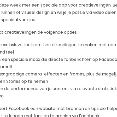
eze week met een speciale app voor creatievelingen. Be
unnen of visueel design en wil je je passie via video del
speciaal voor jou.
t creatievelingen de volgende opties:
:
exclusieve tools om live uitzendingen te maken met een 
nd feel.
:
een speciale inbox die directe fanberichten op Facebo
amelt.
es:
grappige camera-effecten en frames, plus de mogeli
 en Stories op te nemen
 in de performance van je content via relevante statistiek
eo
ert Facebook een website met bronnen en tips die helpe
ct te leggen met fans en te groeien via Facebook.