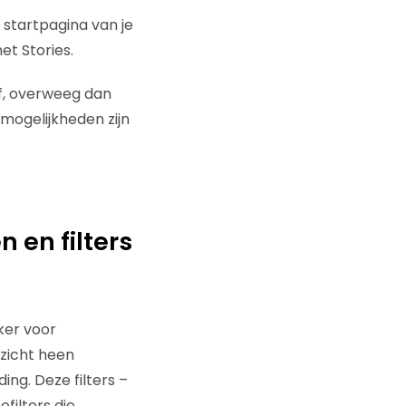
 startpagina van je
et Stories.
jf, overweeg dan
emogelijkheden zijn
 en filters
ker voor
ezicht heen
ing. Deze filters –
filters die