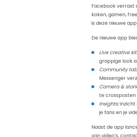
Facebook verrast d
koken, gamen, freer
is deze nieuwe app 
De nieuwe app bied
Live creative kit
grappige look a
Community tab
Messenger verz
Camera & stori
te crossposten
Insights:
inzicht
je fans en je vid
Naast de app lance
van video’s, conta