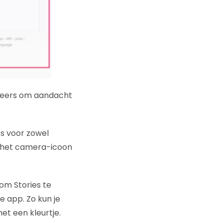
teers om aandacht
es voor zowel
k het camera-icoon
om Stories te
e app. Zo kun je
et een kleurtje.