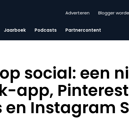
Adverteren
Blogger word
Jaarboek
Podcasts
Partnercontent
op social: een 
-app, Pinterest
 en Instagram S