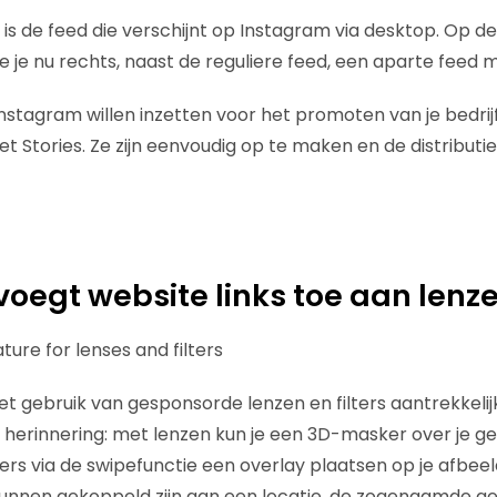
is de feed die verschijnt op Instagram via desktop. Op de
e je nu rechts, naast de reguliere feed, een aparte feed m
nstagram willen inzetten voor het promoten van je bedri
t Stories. Ze zijn eenvoudig op te maken en de distributi
oegt website links toe aan lenzen
 gebruik van gesponsorde lenzen en filters aantrekkelij
 herinnering: met lenzen kun je een 3D-masker over je g
lters via de swipefunctie een overlay plaatsen op je afbeeld
 kunnen gekoppeld zijn aan een locatie, de zogenaamde geo