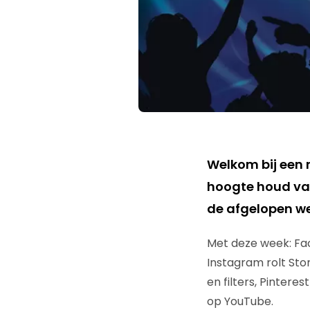
Welkom bij een n
hoogte houd van
de afgelopen we
Met deze week: Fac
Instagram rolt Sto
en filters, Pinter
op YouTube.