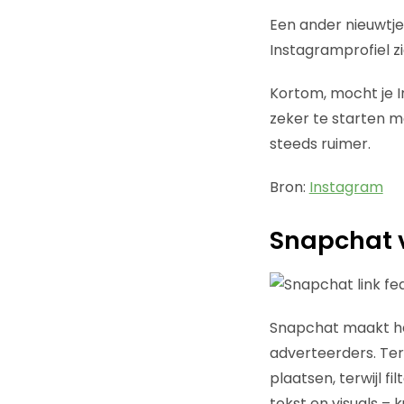
Een ander nieuwtje 
Instagramprofiel zi
Kortom, mocht je I
zeker te starten me
steeds ruimer.
Bron:
Instagram
Snapchat v
Snapchat maakt het
adverteerders. Ter
plaatsen, terwijl fi
tekst en visuals –