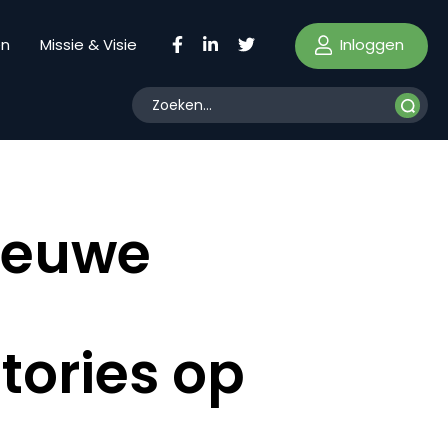
Inloggen
en
Missie & Visie
nieuwe
tories op