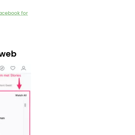
acebook for
 web