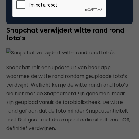
Bron:
Twitter
Snapchat verwijdert witte rand rond
foto’s
Snapchat rolt een update uit van haar app
waarmee de witte rand rondom geuploade foto’s
verdwijnt. Wellicht ken je de witte rand rond foto’s
die niet met de Snapcamera zijn genomen, maar
zijn geüpload vanuit de fotobibliotheek. De witte
rand gaf aan dat de foto minder Snapautenticiteit
had. Dat gaat met deze update, die uitrolt voor iOS,
definitief verdwijnen.