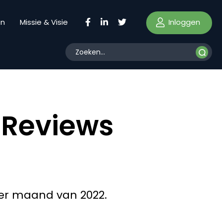
Inloggen
en
Missie & Visie
eReviews
per maand van 2022.