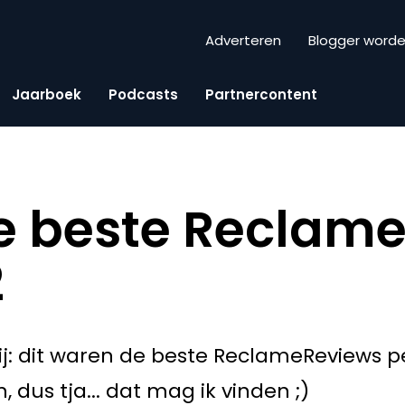
Adverteren
Blogger word
Jaarboek
Podcasts
Partnercontent
 de beste Reclam
2
ij: dit waren de beste ReclameReviews 
 dus tja... dat mag ik vinden ;)