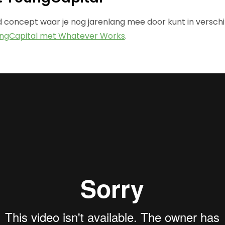
concept waar je nog jarenlang mee door kunt in verschi
ngCapital met Whatever Works
.