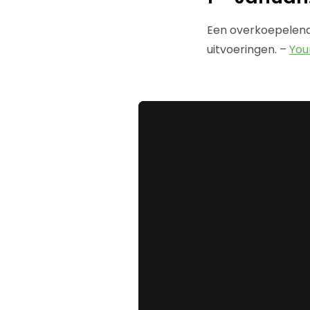
Een overkoepelend 
uitvoeringen. –
You