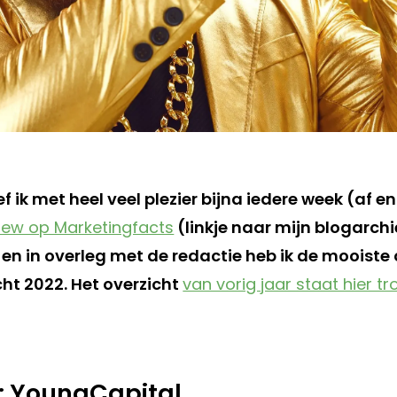
f ik met heel veel plezier bijna iedere week (af e
ew op Marketingfacts
(linkje naar mijn blogarchie
, en in overleg met de redactie heb ik de mooiste
cht 2022. Het overzicht
van vorig jaar staat hier t
i: YoungCapital