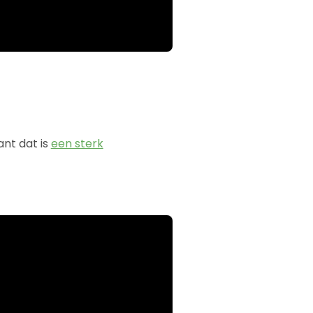
ant dat is
een sterk