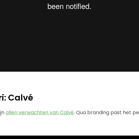
i: Calvé
ijn
allen verwachten van Calvé
. Qua branding past het perf