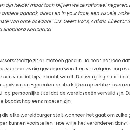
ken zijn helder maar toch blijven we ze rationeel negeren
ndere aanpak, direct en in your face, een visuele wake-
enste van onze oceaan!” Drs. Geert Vons, Artistic Director
Sea Shepherd Nederland
sserssfeertje zit er meteen goed in. Je hebt het idee dat
ces van een vis die gevangen wordt en vervolgens nog e
en voordat hij verkocht wordt. De overgang naar de clo
epvissen en -garnalen zo sterk lijken op echte vissen en
il op persoonlijke titel dat de wereldzeeën vervuild zijn. 
ze boodschap eens moeten zijn.
 die elke wereldburger stelt wanneer het gaat om zulke
r kunnen voorstellen: ‘Hoe wil je het veranderen dan?’. E