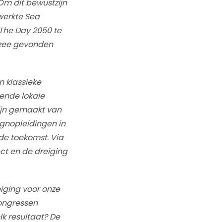
Om dit bewustzijn
werkte Sea
The Day 2050 te
dzee gevonden
 klassieke
rende lokale
zijn gemaakt van
gnopleidingen in
de toekomst. Via
ct en de dreiging
iging voor onze
ongressen
k resultaat? De