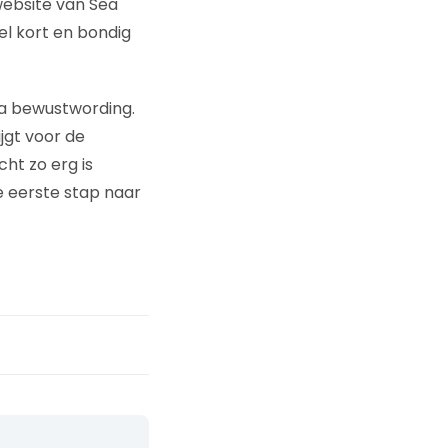
website van Sea
el kort en bondig
ua bewustwording.
ijgt voor de
cht zo erg is
e eerste stap naar