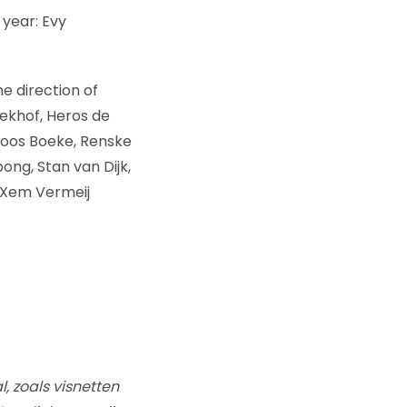
year: Evy
he direction of
Eekhof, Heros de
 Moos Boeke, Renske
ong, Stan van Dijk,
, Xem Vermeij
, zoals visnetten