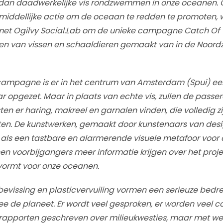
, dan daadwerkelijke vis rondzwemmen in onze oceanen. 
middellijke actie om de oceaan te redden te promoten, 
t Ogilvy Social.Lab om de unieke campagne Catch Of 
nen van vissen en schaaldieren gemaakt van in de Noor
campagne is er in het centrum van Amsterdam (Spui) een
r opgezet. Maar in plaats van echte vis, zullen de passe
sten er haring, makreel en garnalen vinden, die volledig 
ten. De kunstwerken, gemaakt door kunstenaars van desi
als een tastbare en alarmerende visuele metafoor voor 
 voorbijgangers meer informatie krijgen over het proje
vormt voor onze oceanen.
evissing en plasticvervuiling vormen een serieuze bedre
 de planeet. Er wordt veel gesproken, er worden veel c
rapporten geschreven over milieukwesties, maar met wel