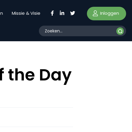
Inloggen
en
Missie & Visie
f the Day