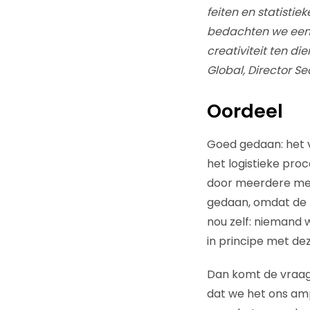
feiten en statistie
bedachten we een a
creativiteit ten di
Global, Director 
Oordeel
Goed gedaan: het vi
het logistieke pro
door meerdere mens
gedaan, omdat de n
nou zelf: niemand w
in principe met de
Dan komt de vraag
dat we het ons ampe