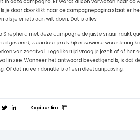
rt in deze campagne. Er wordt alleen verwezen naar de 
ls je daar doorklikt naar de campagnepagina staat er he
als je er iets aan wilt doen. Dat is alles.
Sea Shepherd met deze campagne de juiste snaar raakt q
oi uitgevoerd, waardoor je als kijker sowieso waardering kr
n van zeeafval. Tegelijkertijd vraag je jezelf af of het e
val in zee. Wanneer het antwoord bevestigend is, is dat d
. Of dat nu een donatie is of een dieetaanpassing.
Kopieer link