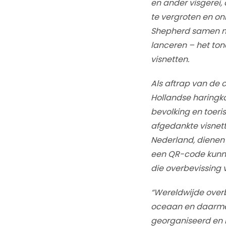
en ander visgerei
te vergroten en on
Shepherd samen me
lanceren – het to
visnetten.
Als aftrap van de 
Hollandse haringka
bevolking en toeri
afgedankte visnet
Nederland, dienen 
een QR-code kunnen
die overbevissing 
“Wereldwijde overb
oceaan en daarmee
georganiseerd en 