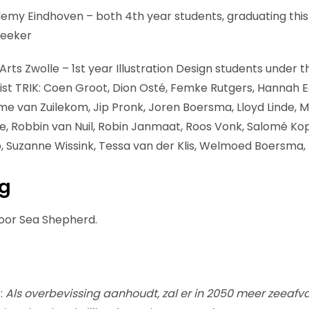
my Eindhoven – both 4th year students, graduating this 
Beeker
 Arts Zwolle – 1st year Illustration Design students under t
nist TRIK: Coen Groot, Dion Osté, Femke Rutgers, Hannah 
mme van Zuilekom, Jip Pronk, Joren Boersma, Lloyd Linde,
e, Robbin van Nuil, Robin Janmaat, Roos Vonk, Salomé Kop
p, Suzanne Wissink, Tessa van der Klis, Welmoed Boersma
ng
oor Sea Shepherd.
:
Als overbevissing aanhoudt, zal er in 2050 meer zeeafval