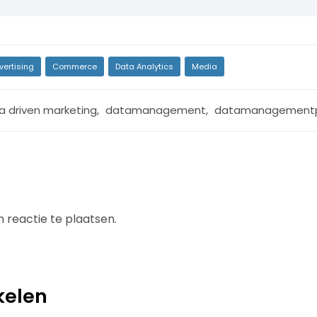
vertising
Commerce
Data Analytics
Media
a driven marketing
,
datamanagement
,
datamanagementp
 reactie te plaatsen.
kelen