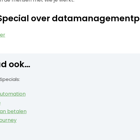
e Special over datamanagementp
er
d ook…
Specials:
automation
o
an betalen
ourney