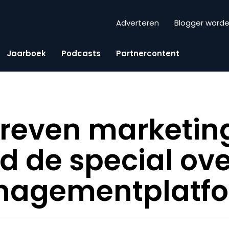
Adverteren
Blogger word
Jaarboek
Podcasts
Partnercontent
reven marketin
 de special ove
agementplatf