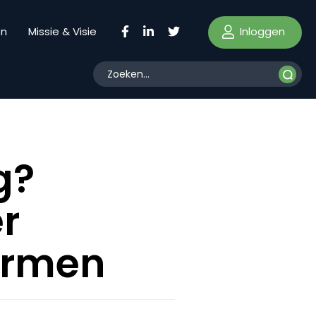
Inloggen
en
Missie & Visie
g?
r
ormen