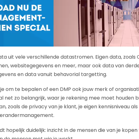
ata uit vele verschillende datastromen. Eigen data, zoal
en, websitegegevens en meer, maar ook data van derde p
vens en data vanuit behavorial targetting.
 je om te bepalen of een DMP ook jouw merk of organisat
al net zo belangrijk, waar je rekening mee moet houden bi
, zoals de privacy van je klant, je eigen kennisniveau als
 verandermanagement.
 hopelijk duidelijk: inzicht in de mensen die van je kopen
 in de mensen met wie je werkt.