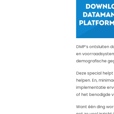
DMP’s ontsluiten d
en voorraadsystem
demografische gege
Deze special helpt
helpen. En, minima
implementatie ervan
of het benodigde
Want één ding wordt
net zo veel inzicht