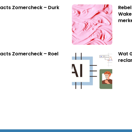
facts Zomercheck – Durk
Rebel
Wake-
merk
acts Zomercheck – Roel
Wat G
recl