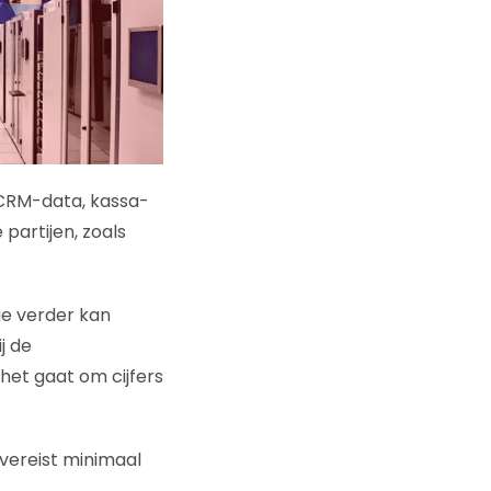
s CRM-data, kassa-
artijen, zoals
ie verder kan
j de
 het gaat om cijfers
 vereist minimaal