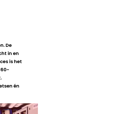
n. De
ht in en
ces is het
360-
.
etsen én