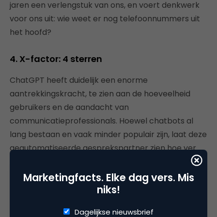
jaren een verlengstuk van ons, en voert denkwerk
voor ons uit: wie weet er nog telefoonnummers uit
het hoofd?
4. X-factor: 4 sterren
ChatGPT heeft duidelijk een enorme
aantrekkingskracht, te zien aan de hoeveelheid
gebruikers en de aandacht van
communicatieprofessionals. Hoewel chatbots al
lang bestaan en vaak minder populair zijn, laat deze
geautomatiseerde gesprekspartner zien hoe ver
artificiële intelligentie is en waarvoor iedereen het
kan gebruiken. Ook al is de nieuwigheid er wel van
Marketingfacts. Elke dag vers. Mis
niks!
af, we zijn nieuwsgierig naar het vervolg. De
opvolger ChatGPT4 verschijnt in 2023. Tech-
Dagelijkse nieuwsbrief
giganten zoals Google gaan reageren (
aanstaande