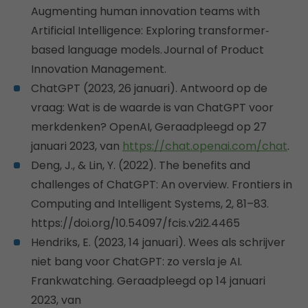
Augmenting human innovation teams
with
Artificial Intelligence: Exploring transformer‐
based language models.
Journal
of Product
Innovation Management.
ChatGPT (2023, 26 januari). Antwoord op de
vraag: Wat is de waarde is van ChatGPT voor
merkdenken? OpenAI, Geraadpleegd op 27
januari 2023, van
https://chat.openai.com/chat
.
Deng, J., & Lin, Y. (2022). The benefits and
challenges of ChatGPT: An overview. Frontiers in
Computing and Intelligent Systems, 2, 81–83.
https://doi.org/10.54097/fcis.v2i2.4465
Hendriks, E. (2023, 14 januari). Wees als schrijver
niet bang voor ChatGPT: zo versla je AI.
Frankwatching. Geraadpleegd op 14 januari
2023, van