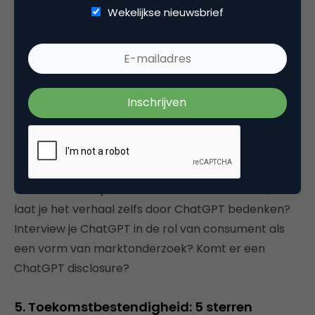
Wekelijkse nieuwsbrief
woensdag al
).
Als de ontwikkelingen in dit tempo door blijven
gaan, groeit de aandacht en de relevantie van
ChatGPT in steeds meer contexten. Vrijwel elke op
AI gebaseerde innovatie, zoals Deep Fakes, leidt tot
‘technopanic’ over kwalijke gevolgen. Voor onze
branche roept het juist ook prikkelende vragen op
over toepassingen: laat je ChatGPT meedenken
over ideeën die je hebt voor een merkverhaal, of
laat je het verhaal zelfs door ChatGPT bedenken?
Interview je ChatGPT in de rol van consument als
een vorm van marktonderzoek? Komt er een
ChatGPT disclosure?
5. Toekomstbestendigheid: 5 sterren