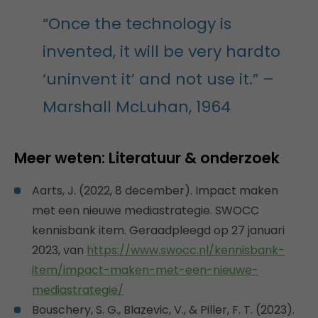
“Once the technology is
invented, it will be very hard
to
‘uninvent it’ and not use it.”
–
Marshall M
cLuhan, 1964
Meer weten: Literatuur & onderzoek
Aarts, J. (2022, 8 december). Impact maken
met een nieuwe mediastrategie. SWOCC
kennisbank item. Geraadpleegd op
27 januari
2023, van
https://www.swocc.nl/kennisbank-
item/impact-maken-met-een-nieuwe-
mediastrategie/
Bouschery, S. G., Blazevic, V., & Piller, F. T. (2023).