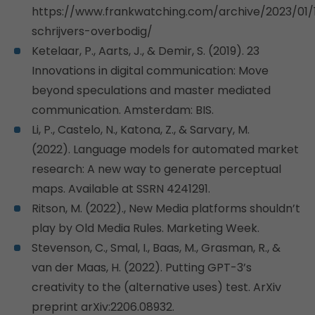
https://www.frankwatching.com/archive/2023/01/
schrijvers-overbodig/
Ketelaar, P., Aarts, J., & Demir, S. (2019).
23
Innovations in digital communication: Move
beyond speculations and master mediated
communication.
Amsterdam: BIS.
Li, P., Castelo, N., Katona, Z., & Sarvary, M.
(2022).
Language models for automated market
research: A new way to generate perceptual
maps. Available at SSRN 4241291.
Ritson, M. (2022)., New Media platforms shouldn’t
play by Old Media Rules.
Marketing Week.
Stevenson, C., Smal, I., Baas, M., Grasman, R., &
van der Maas, H. (2022).
Putting GPT-3’s
creativity to the (alternative uses) test. ArXiv
preprint arXiv:2206.08932.