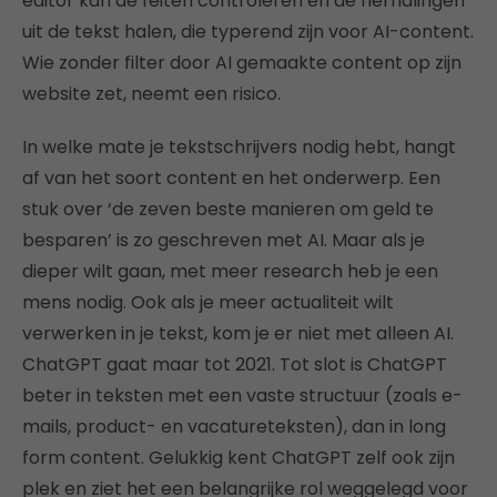
editor kan de feiten controleren en de herhalingen
uit de tekst halen, die typerend zijn voor AI-content.
Wie zonder filter door AI gemaakte content op zijn
website zet, neemt een risico.
In welke mate je tekstschrijvers nodig hebt, hangt
af van het soort content en het onderwerp. Een
stuk over ‘de zeven beste manieren om geld te
besparen’ is zo geschreven met AI. Maar als je
dieper wilt gaan, met meer research heb je een
mens nodig. Ook als je meer actualiteit wilt
verwerken in je tekst, kom je er niet met alleen AI.
ChatGPT gaat maar tot 2021. Tot slot is ChatGPT
beter in teksten met een vaste structuur (zoals e-
mails, product- en vacatureteksten), dan in long
form content.
Gelukkig kent ChatGPT zelf ook zijn
plek en ziet het een belangrijke rol weggelegd voor