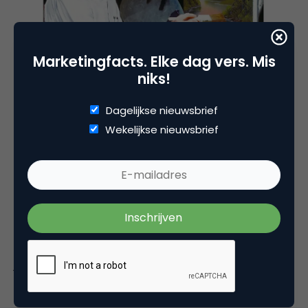
Marketingfacts. Elke dag vers. Mis
niks!
Herkenbare teksten
Dagelijkse nieuwsbrief
Wie regelmatig teksten maakt met ChatGPT-
Wekelijkse nieuwsbrief
technologie gaat een patroon herkennen. De
teksten zijn stoffig, met lange zinnen en gekke
zinsdelen. De content komt niet verder dan de
oppervlakte. De stijl is zakelijk en droog. Niet zo gek,
ChatGPT gebruikt alleen de input die het heeft
gekregen tijdens zijn training. Daarom ook ontvang
je vaak min of meer dezelfde tekst, als je vaker een
tekst over hetzelfde onderwerp laat schrijven.