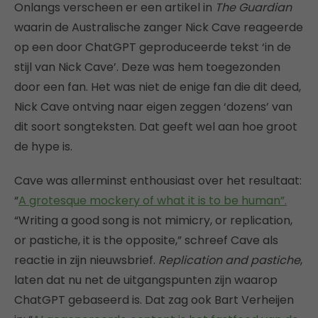
Onlangs verscheen er een artikel in
The Guardian
waarin de Australische zanger Nick Cave reageerde
op een door ChatGPT geproduceerde tekst ‘in de
stijl van Nick Cave’. Deze was hem toegezonden
door een fan. Het was niet de enige fan die dit deed,
Nick Cave ontving naar eigen zeggen ‘dozens’ van
dit soort songteksten. Dat geeft wel aan hoe groot
de hype is.
Cave was allerminst enthousiast over het resultaat:
“
A grotesque mockery of what it is to be human”.
“Writing a good song is not mimicry, or replication,
or pastiche, it is the opposite,” schreef Cave als
reactie in zijn nieuwsbrief.
Replication and pastiche
,
laten dat nu net de uitgangspunten zijn waarop
ChatGPT gebaseerd is. Dat zag ook Bart Verheijen