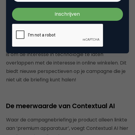
zoektermen. Laten we de volgende zoekterm als
voorbeeld nemen:
–
Online Deal Shoppers
(o.a. Amazon, Black Friday
en Sale)
Via Contextual AI heb je nu ontdekt dat er een kans
is om de interesse in technologie te laten
overlappen met de interesse in online winkelen. Dit
biedt nieuwe perspectieven op je campagne die je
niet uit de briefing kunt halen!
De meerwaarde van Contextual AI
Waar de campagnebriefing je product alleen linkte
aan ‘premium apparatuur’, voegt Contextual AI hier