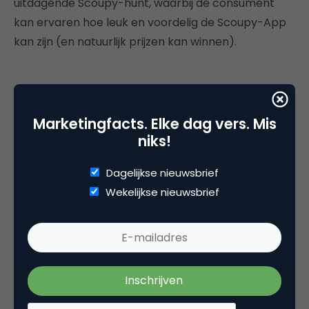
uitdagende Scoupy-hunt, waarbij de consument
kan ervaren hoe leuk en voordelig de Scoupy-App
kan zijn (en natuurlijk prijzen kan winnen).
Deel dit artikel
Marketingfacts. Elke dag vers. Mis
niks!
Kopieer link
Dagelijkse nieuwsbrief
Wekelijkse nieuwsbrief
Danny Oosterveer
Data-gedreven digital marketeer bij
Datasexual
Data-gedreven digital marketeer
. Resident bij
Amdax en Woonduurzaam. Daarnaast vertel ik