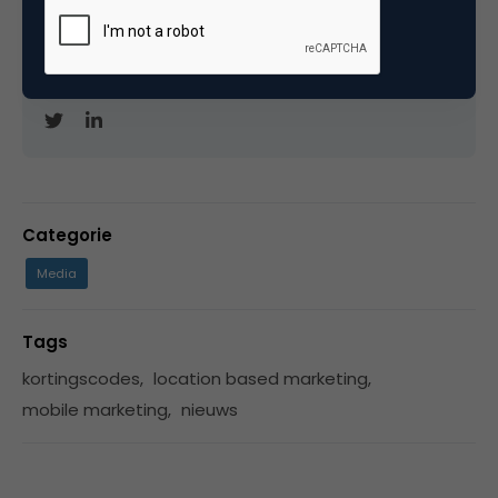
vaak als spreker over data-gedreven marketing.
Auteur van het boek
Data-bedreven marketing
.
Eén van de twee
Groene Nerds
.
Categorie
Media
Tags
kortingscodes
,
location based marketing
,
mobile marketing
,
nieuws