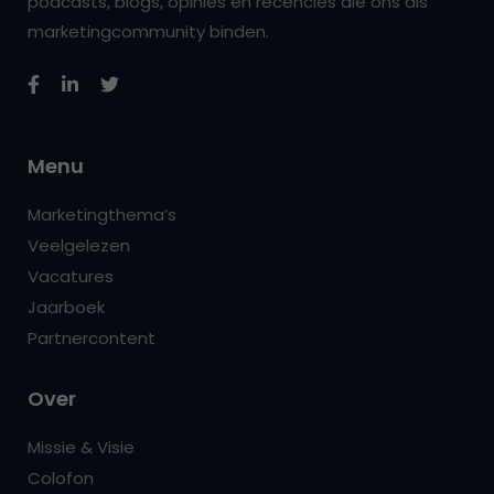
podcasts, blogs, opinies en recencies die ons als
marketingcommunity binden.
Menu
Marketingthema’s
Veelgelezen
Vacatures
Jaarboek
Partnercontent
Over
Missie & Visie
Colofon