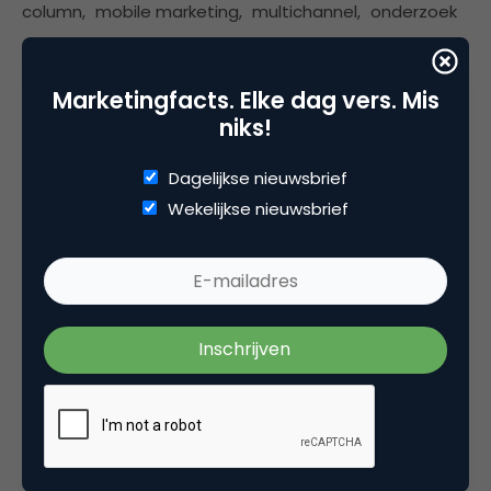
column
,
mobile marketing
,
multichannel
,
onderzoek
Marketingfacts. Elke dag vers. Mis
3 Reacties
niks!
Dagelijkse nieuwsbrief
Wekelijkse nieuwsbrief
Saskia
“Maar als je niet weet waarom je iets doet,
hoef je ook niet te schrikken als het niet werkt
of het management de bestedingen na een
tijd terug schroeft” <<< hahaha, scherp,
cynisch. En terecht.
29 juli 2011 om 05:06