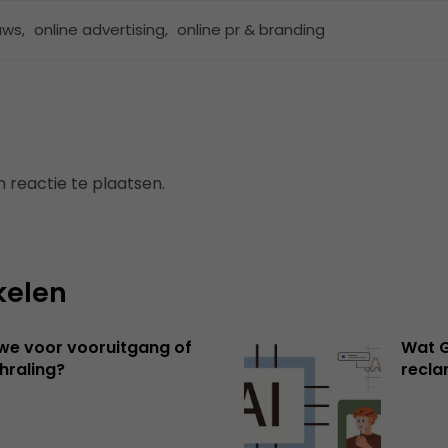
uws
,
online advertising
,
online pr & branding
 reactie te plaatsen.
kelen
 we voor vooruitgang of
Wat G
hraling?
recl