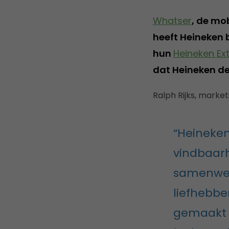
Whatser
, de mo
heeft Heineken 
hun
Heineken Ex
dat Heineken de 
Ralph Rijks, marke
“Heineken
vindbaarh
samenwer
liefhebbe
gemaakt e