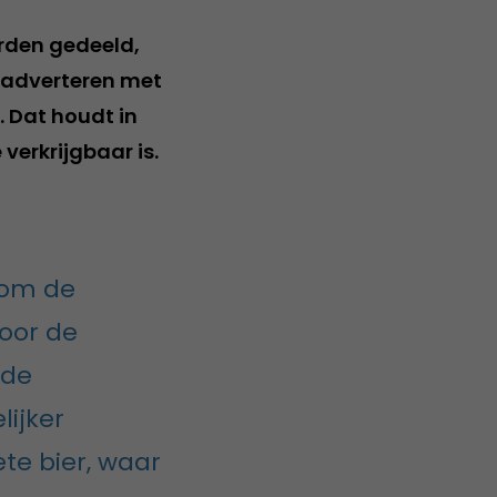
rden gedeeld,
 adverteren met
 Dat houdt in
verkrijgbaar is.
 om de
oor de
 de
ijker
te bier, waar