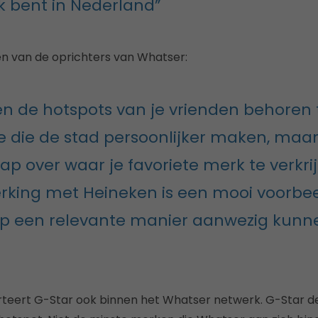
k bent in Nederland”
en van de oprichters van Whatser:
een de hotspots van je vrienden behoren 
e die de stad persoonlijker maken, maa
p over waar je favoriete merk te verkrij
king met Heineken is een mooi voorbee
p een relevante manier aanwezig kunne
eert G-Star ook binnen het Whatser netwerk. G-Star dee