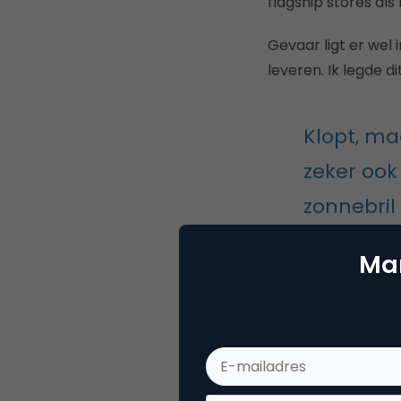
flagship stores als
Gevaar ligt er wel
leveren. Ik legde di
Klopt, ma
zeker ook
zonnebril
buurt kon
Mar
denken ge