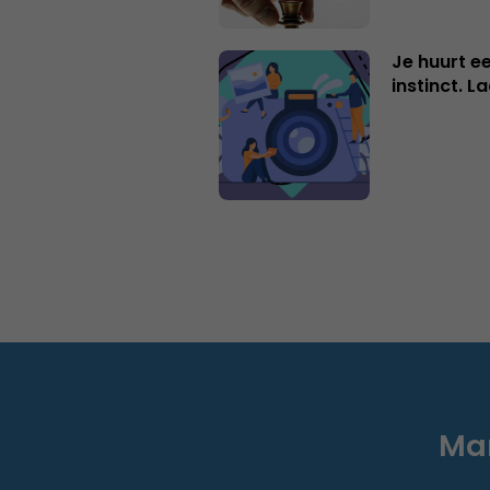
Je huurt ee
instinct. L
Mar