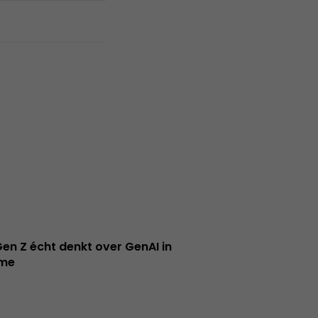
en Z écht denkt over GenAI in
ame