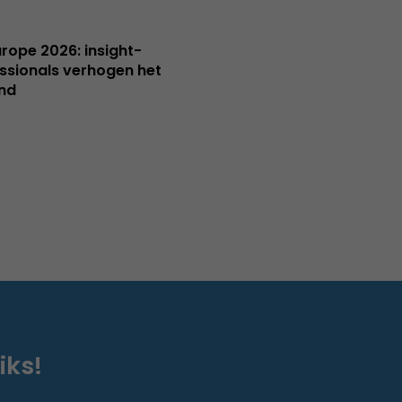
Europe 2026: insight-
ssionals verhogen het
nd
iks!