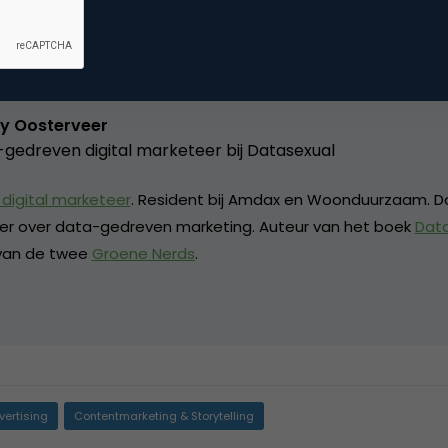
Kopieer link
y Oosterveer
gedreven digital marketeer bij
Datasexual
digital marketeer
. Resident bij Amdax en Woonduurzaam. D
eker over data-gedreven marketing. Auteur van het boek
Dat
 van de twee
Groene Nerds
.
vertising
Contentmarketing & Storytelling