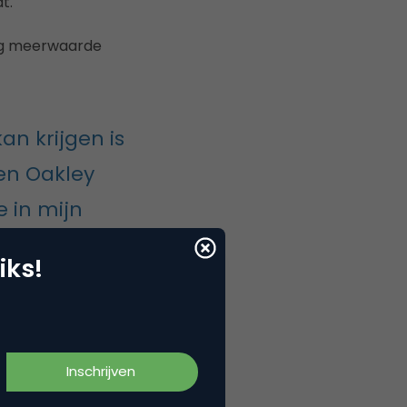
t.
nig meerwaarde
n krijgen is
en Oakley
e in mijn
art en we
iks!
y.