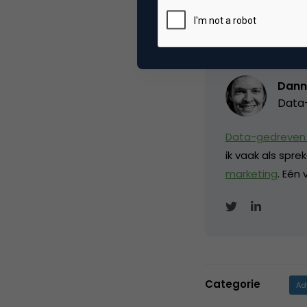
Deel dit artikel
Dann
Data-
Data-gedreven 
ik vaak als spr
marketing
. Eén
Categorie
Ad