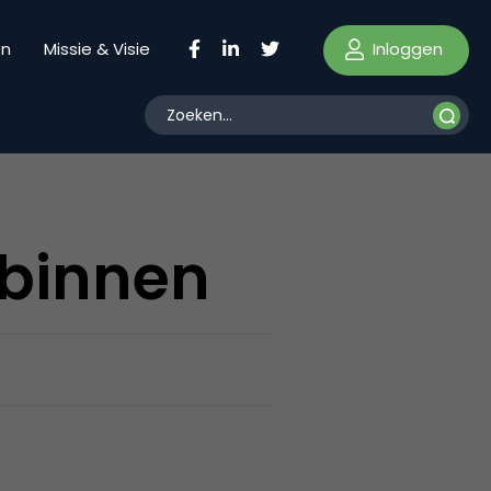
Inloggen
en
Missie & Visie
 binnen