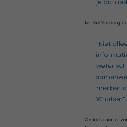
je dan oo
Michiel Verberg, e
“Niet all
informati
wetenscha
samenwer
merken o
Whatser”.
Ondertussen advert