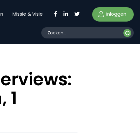
Inloggen
en
Missie & Visie
erviews:
 1