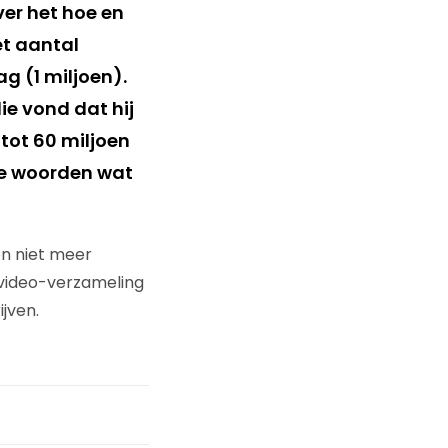
er het hoe en
t aantal
g (1 miljoen).
e vond dat hij
 tot 60 miljoen
nde woorden wat
n niet meer
video-verzameling
jven.