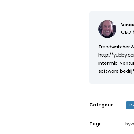
Vince
CEO b
Trendwatcher & 
http://yubby.co
Interimic, Ventu
software bedri
Categorie
Me
Tags
hyv