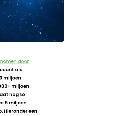
enomen door
ccount als
3 miljoen
000+ miljoen
dat nog 5x
De 5 miljoen
p. Hieronder een