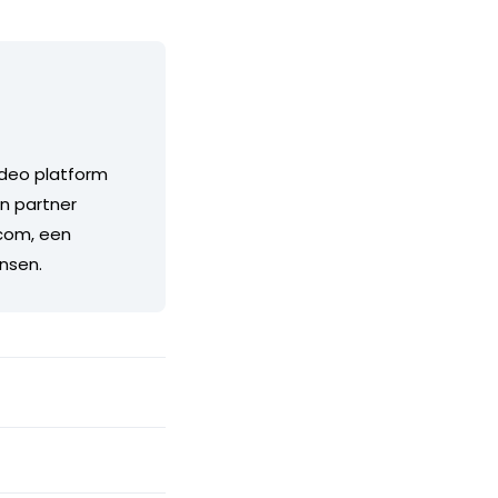
ideo platform
n partner
.com, een
nsen.