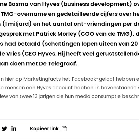
Yme Bosma van Hyves (business development) ov
MG-overname en gedetailleerde cijfers over he
(1 miljard) en het aantal ont-vriendingen per da
gesprek met Patrick Morley (COO van de TMG), di
ijs had betaald (schattingen lopen uiteen van 20
de Vries (CEO Hyves. Hij heeft veel geruststelle
gaan doen met De Telegraaf.
 hier op Marketingfacts het Facebook-geloof hebben e
e mensen een Hyves account hebben: in bovenstaande 
view van twee 13 jarigen die hun media consumptie beschri
Kopieer link