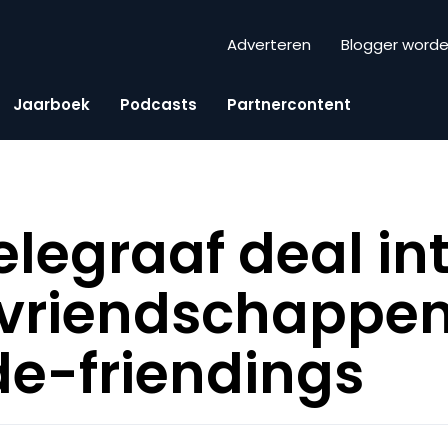
Adverteren
Blogger word
Jaarboek
Podcasts
Partnercontent
legraaf deal int
d vriendschappen,
de-friendings