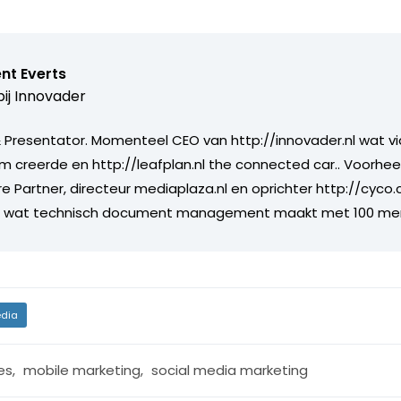
nt Everts
ij
Innovader
Presentator. Momenteel CEO van http://innovader.nl wat v
m creerde en http://leafplan.nl the connected car.. Voorhee
re Partner, directeur mediaplaza.nl en oprichter http://cyco
jf wat technisch document management maakt met 100 me
dia
es
,
mobile marketing
,
social media marketing