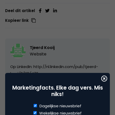
Deel dit artikel
Kopieer link
Tjeerd Kooij
Website
Op LinkedIn: http://nl.linkedin.com/pub/tjeerd-
kooij/0/131/472
Marketingfacts. Elke dag vers. Mis
niks!
Categorie
Dagelijkse nieuwsbrief
Advertising
Contentmarketing & Storytelling
Facts
Wekelijkse nieuwsbrief