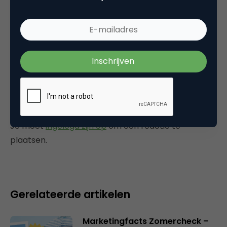
Tags
marketingfacts
,
onderzoek
,
online advertising
,
online pr & branding
Plaats reactie
Je moet
ingelogd zijn op
om een reactie te
plaatsen.
Gerelateerde artikelen
Marketingfacts Zomercheck –