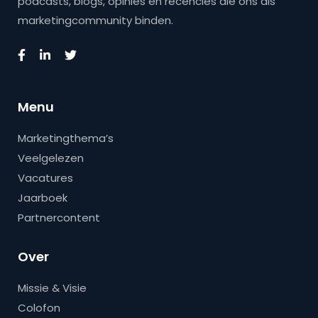
podcasts, blogs, opinies en recencies die ons als
marketingcommunity binden.
Menu
Marketingthema’s
Veelgelezen
Vacatures
Jaarboek
Partnercontent
Over
Missie & Visie
Colofon