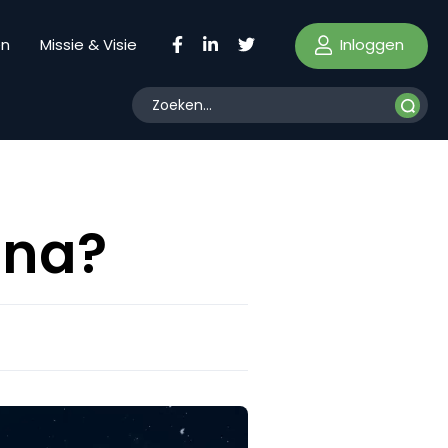
Inloggen
en
Missie & Visie
ina?