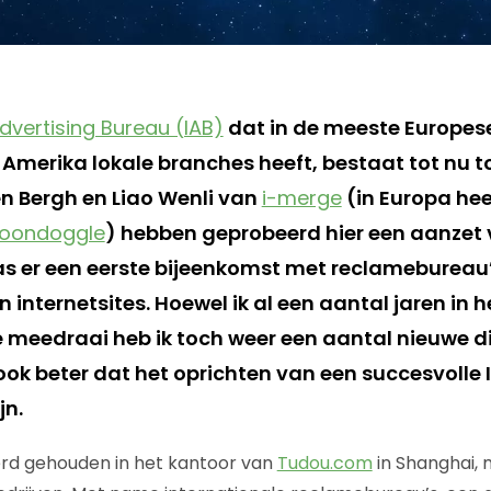
Advertising Bureau (IAB)
dat in de meeste Europese
Amerika lokale branches heeft, bestaat tot nu to
en Bergh en Liao Wenli van
i-merge
(in Europa hee
oondoggle
) hebben geprobeerd hier een aanzet 
s er een eerste bijeenkomst met reclamebureau’
 internetsites. Hoewel ik al een aantal jaren in 
e meedraai heb ik toch weer een aantal nieuwe d
 ook beter dat het oprichten van een succesvolle I
jn.
rd gehouden in het kantoor van
Tudou.com
in Shanghai, m