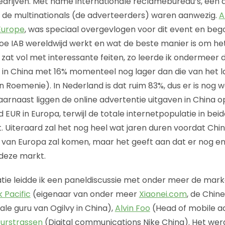
edrijven. Met name internationale reclamebureau’s, een 
n de multinationals (de adverteerders) waren aanwezig.
A
Europe
, was speciaal overgevlogen voor dit event en be
oe IAB wereldwijd werkt en wat de beste manier is om het
l zat vol met interessante feiten, zo leerde ik ondermeer 
 in China met 16% momenteel nog lager dan die van het l
n Roemenie). In Nederland is dat ruim 83%, dus er is nog 
aarnaast liggen de online advertentie uitgaven in China o
d EUR in Europa, terwijl de totale internetpopulatie in bei
t. Uiteraard zal het nog heel wat jaren duren voordat Chi
 van Europa zal komen, maar het geeft aan dat er nog e
 deze markt.
atie leidde ik een paneldiscussie met onder meer de mark
 Pacific
(eigenaar van onder meer
Xiaonei.com
, de Chin
tale guru van Ogilvy in China),
Alvin Foo
(Head of mobile ad
Zurstrassen
(Digital communications Nike China). Het wer