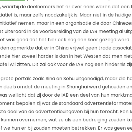
e, waarbij de deelnemers het er over eens waren dat een I
iatief is, maar zelfs noodzakelijk is. Maar niet in de huidig
initiatief nemen, maar in een organisatie die door Chinez
 uiteraard in de voorbereiding van de IAB meeting al uit
t was goed dat het hier ook nog een keer gezegd werd. I
den opmerkte dat er in China vrijwel geen trade associat
tie hier zoveel harder is dan in het Westen dat men nie
el wil zitten. Dit zal ook voor de IAB nog een hindernis zij
rote portals zoals Sina en Sohu uitgenodigd, maar die h
 deels omdat de meeting in Shanghai werd gehouden en zij 
was wellicht dat zij door de IAB een deel van hun markt
moment bepalen zij wat de standaard advertentieformaten 
te deel van de advertentieuitgaven bij hun terecht. Een 
unnen overnemen, wat ze als een bedreiging zouden kunn
f we hun er bij zouden moeten betrekken. Er was geen e