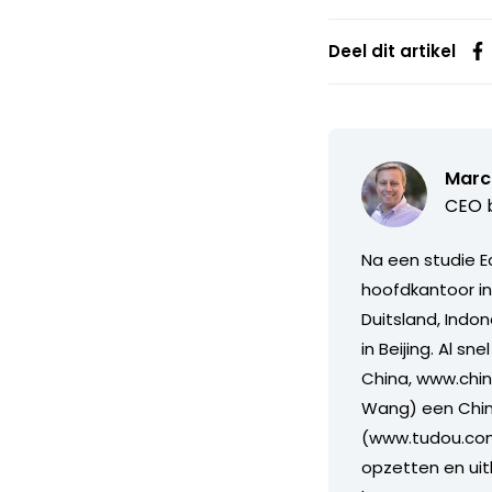
Deel dit artikel
Marc 
CEO b
Na een studie E
hoofdkantoor in
Duitsland, Indo
in Beijing. Al s
China, www.chi
Wang) een Chine
(www.tudou.com)
opzetten en ui