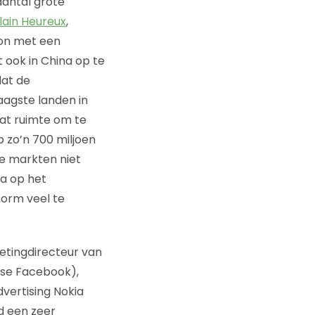
aantal grote
lain Heureux
,
gon met een
 ook in China op te
dat de
aagste landen in
wat ruimte om te
p zo’n 700 miljoen
de markten niet
na op het
norm veel te
etingdirecteur van
ese Facebook),
vertising Nokia
d een zeer