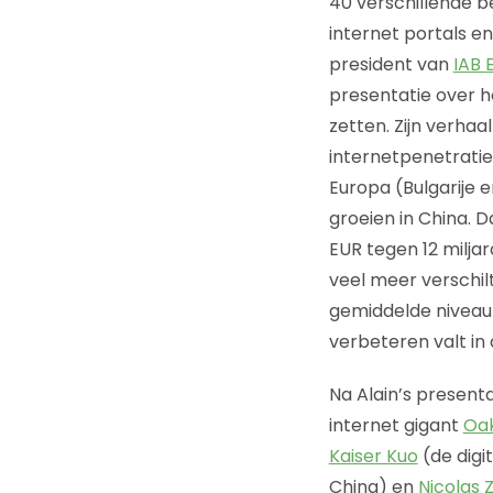
40 verschillende b
internet portals e
president van
IAB 
presentatie over h
zetten. Zijn verhaa
internetpenetratie
Europa (Bulgarije e
groeien in China. D
EUR tegen 12 miljar
veel meer verschil
gemiddelde niveau
verbeteren valt in
Na Alain’s present
internet gigant
Oak
Kaiser Kuo
(de digi
China) en
Nicolas 