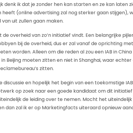
k denk ik dat je zonder hen kan starten en ze kan laten z
heeft (online advertising zal nog sterker gaan stijgen), 
el van uit zullen gaan maken.
de overheid van zo’n initiatief vindt. Een belangrijke pijle
 lobbyen bij de overheid, dus er zal vanaf de oprichting me
en worden. Alleen om die reden al zou een IAB in China
in Beijing moeten zitten en niet in Shanghai, waar echte
eclamebureau’s zitten.
 discussie en hopelijk het begin van een toekomstige IAB 
netwerk op zoek naar een goede kandidaat om dit initiatie
teindelijk de leiding over te nemen. Mocht het uiteindelij
ten dan zal ik er op Marketingfacts uiteraard opnieuw aa