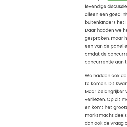
levendige discussi
alleen een goed init
buitenlanders het 
Daar hadden we het
gesproken, maar he
een van de panelle
omdat de concurren
concurrentie aan taf
We hadden ook de g
te komen. Dit kwam
Maar belangrijker 
verliezen. Op dit 
en komt het groots
marktmacht deels k
dan ook de vraag o