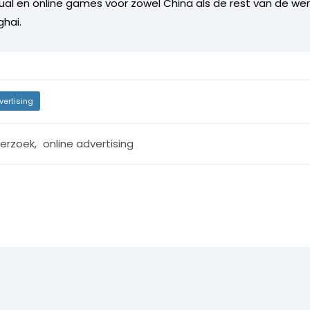
l en online games voor zowel China als de rest van de were
ghai.
vertising
erzoek
,
online advertising