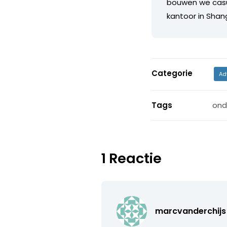
bouwen we casua
kantoor in Shan
Categorie
Ad
Tags
ond
1 Reactie
marcvanderchijs