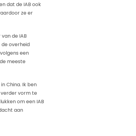
ien dat de IAB ook
waardoor ze er
r van de IAB
t de overheid
 volgens een
r de meeste
in China. Ik ben
f verder vorm te
k lukken om een IAB
ndacht aan