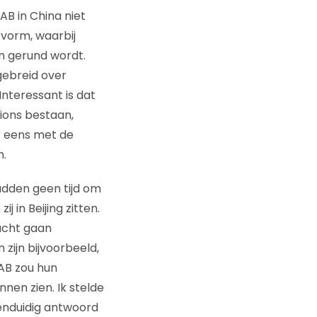
AB in China niet
e vorm, waarbij
en gerund wordt.
gebreid over
nteressant is dat
ions bestaan,
t eens met de
n.
adden geen tijd om
in Beijing zitten.
macht gaan
zijn bijvoorbeeld,
IAB zou hun
en zien. Ik stelde
enduidig antwoord