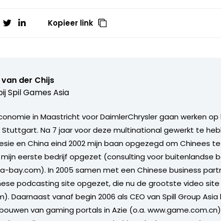
Kopieer link
van der Chijs
ij
Spil Games Asia
conomie in Maastricht voor DaimlerChrysler gaan werken op
 Stuttgart. Na 7 jaar voor deze multinational gewerkt te heb
nesie en China eind 2002 mijn baan opgezegd om Chinees t
nel mijn eerste bedrijf opgezet (consulting voor buitenlandse b
na-bay.com). In 2005 samen met een Chinese business part
se podcasting site opgezet, die nu de grootste video site i
. Daarnaast vanaf begin 2006 als CEO van Spill Group Asia
tbouwen van gaming portals in Azie (o.a. www.game.com.cn)