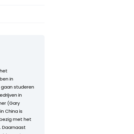
 het
ben in
e gaan studeren
edrijven in
ner (Gary
n China is
 bezig met het
. Daarnaast