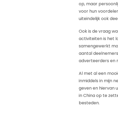
op, maar persoonlij
voor hun voordelen 
uiteindelijk ook de
Ook is de vraag wat 
activiteiten is het
samengewerkt moet
aantal deelnemers 
adverteerders en r
Al met al een mooie
inmiddels in mijn 
geven en hiervan ui
in China op te zet
besteden.