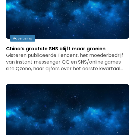
Advertising
China’s grootste SNS blijft maar groeien
Gisteren publiceerde Tencent, het moederbedrijf
van instant messenger QQ en SNS/online games
site Qzone, haar cijfers over het eerste kwartaal…