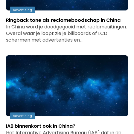
Advertising
Ringback tone als reclameboodschap in China
In China word je doodgegooid met reclameuitingen.
Overal waar je loopt zie je billboards of LCD
schermen met advertenties en…
Advertising
IAB binnenkort ook in China?
Het Interactive Advertising Bureau (IAB) dat in de