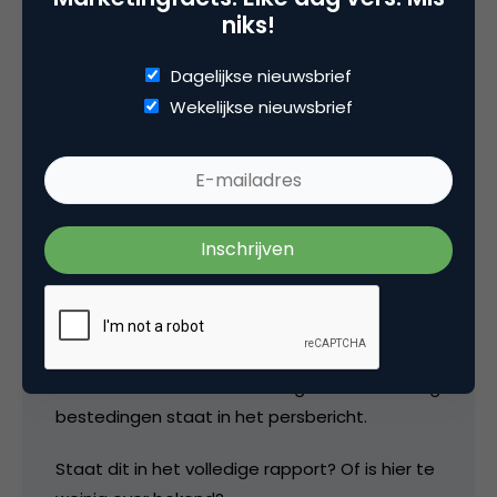
niks!
Tags
Dagelijkse nieuwsbrief
mediabestedingen
,
onderzoek
,
online advertising
Wekelijkse nieuwsbrief
2 Reacties
Peter Davelaar
Jammer dat er niets over in-game advertising
bestedingen staat in het persbericht.
Staat dit in het volledige rapport? Of is hier te