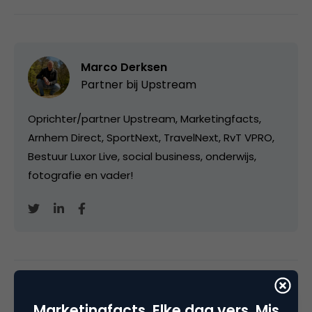
Marco Derksen
Partner bij
Upstream
Oprichter/partner Upstream, Marketingfacts,
Arnhem Direct, SportNext, TravelNext, RvT VPRO,
Bestuur Luxor Live, social business, onderwijs,
fotografie en vader!
Categorie
Advertising
Marketingfacts. Elke dag vers. Mis