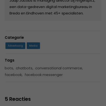
Jaap Jacobs is managing director bij Fingerspitz,
een data-gedreven digital marketingbureau in
Breda en Eindhoven met 45+ specialisten.
Categorie
Advertising
Media
Tags
bots
,
chatbots
,
conversational commerce
,
facebook
,
facebook messenger
5 Reacties