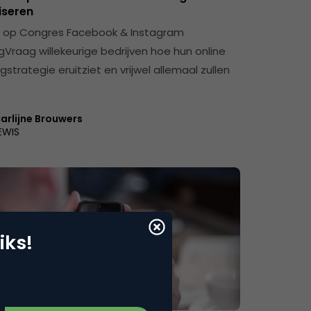
iseren
k op Congres Facebook & Instagram
gVraag willekeurige bedrijven hoe hun online
strategie eruitziet en vrijwel allemaal zullen
arlijne Brouwers
EWIS
iks!
sing