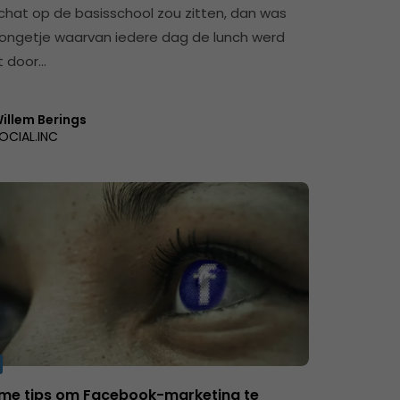
chat op de basisschool zou zitten, dan was
jongetje waarvan iedere dag de lunch werd
t door…
illem Berings
OCIAL.INC
imme tips om Facebook-marketing te