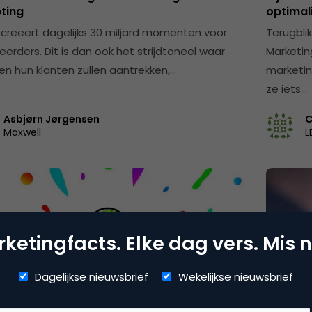
ting
optimal
 creëert dagelijks 30 miljard momenten voor
Terugbli
eerders. Dit is dan ook het strijdtoneel waar
Marketin
ven hun klanten zullen aantrekken,…
marketing
ze iets…
Asbjørn Jørgensen
C
Maxwell
L
ketingfacts. Elke dag vers. Mis n
Dagelijkse nieuwsbrief
Wekelijkse nieuwsbrief
vatie
Adverti