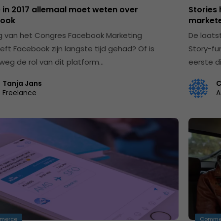
 in 2017 allemaal moet weten over
Stories 
book
market
g van het Congres Facebook Marketing
De laats
eft Facebook zijn langste tijd gehad? Of is
Story-fu
weg de rol van dit platform…
eerste di
Tanja Jans
C
Freelance
A
merce
Comme