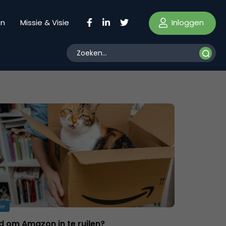
Inloggen
en
Missie & Visie
ie
ijd om Amazon in te ruilen?