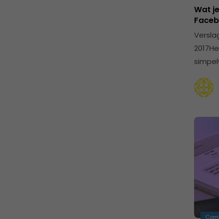
Wat je
Face
Versla
2017He
simpel
Com