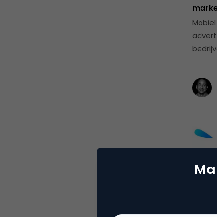
marke
Mobiel
advert
bedrij
Mar
Inno