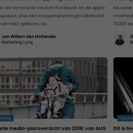
t in de commotie rondom Facebook en de Apple
De week 
-update, plus een stappenplanOngetwijfeld dat
moeheid
rover hebt gelezen, de…
10.000 e
Jan Willem den Hollander
G
Marketing Lynq
B
rtising
Comme
rote media-jaaroverzicht van 2018: van AVG
Dit is 