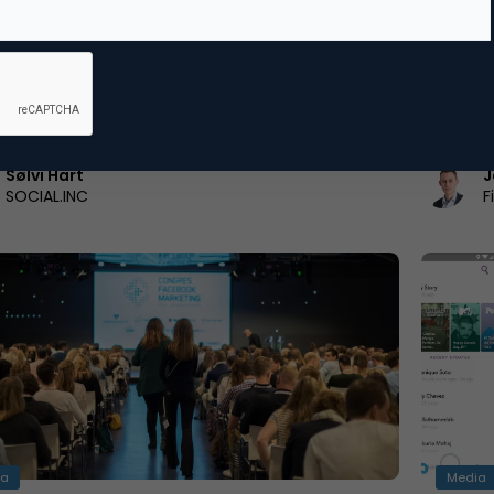
ook Messenger Kids: geniaal of gestoord?
Case: 1
g is te jong? En dan heb ik het niet over de
Chatbots.
 keer alleen naar school fietsen of…
steeds m
het verb
Sølvi Hart
J
SOCIAL.INC
F
ia
Media