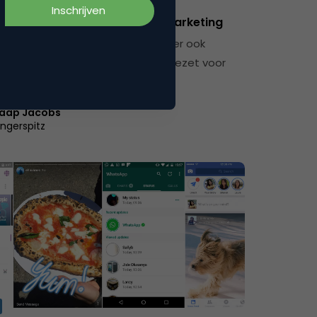
000+ pre-orders via chatbotmarketing
 Je hoort er veel over en je ziet er ook
eer. Chatbots worden vooral ingezet voor
eteren…
aap Jacobs
ingerspitz