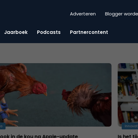
Adverteren
Blogger word
Jaarboek
Podcasts
Partnercontent
ia
Innovat
ook in de kou na Apple-update
Is het t