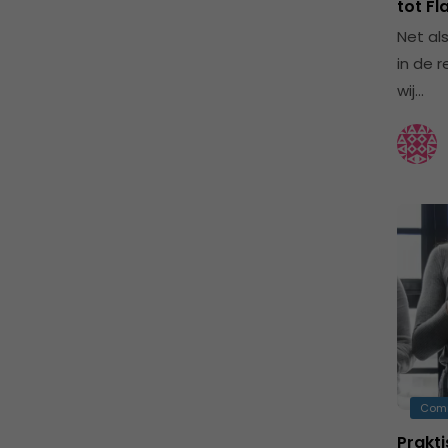
tot Fl
Net al
in de 
wij…
Com
Prakt