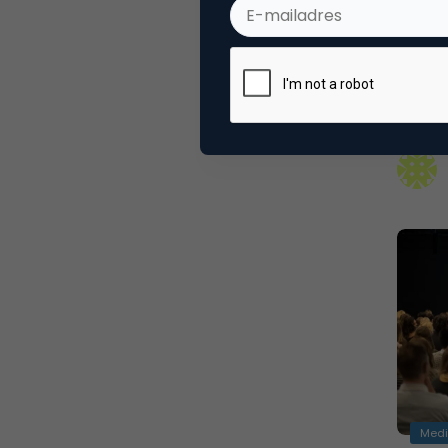
Faceb
Hoe jon
eerste
Med