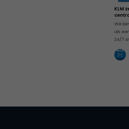
KLM z
centra
We ken
als ee
24/7 s