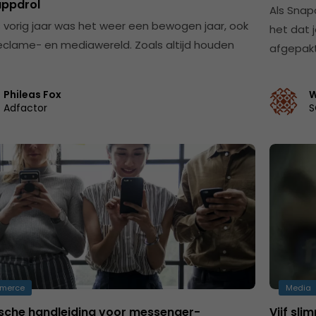
appdrol
Als Snap
s vorig jaar was het weer een bewogen jaar, ook
het dat 
reclame- en mediawereld. Zoals altijd houden
afgepak
Phileas Fox
W
Adfactor
S
merce
Media
ische handleiding voor messenger-
Vijf sl