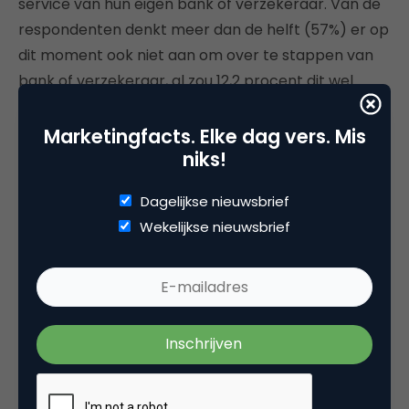
service van hun eigen bank of verzekeraar. Van de
respondenten denkt meer dan de helft (57%) er op
dit moment ook niet aan om over te stappen van
bank of verzekeraar, al zou 12,2 procent dit wel
overwegen als dat proces gemakkelijker zou zijn.
Toch is er werk aan de winkel: “Banken zijn één pot
Marketingfacts. Elke dag vers. Mis
niks!
nat”.
Lees verder
Dagelijkse nieuwsbrief
Wekelijkse nieuwsbrief
Customer Desires vs. Retailer
Capabilities: Minding the Omni-
Channel Commerce Gap
Organisatorische, operationele en technologische
uitdagingen belemmeren retailers om aan de
verwachtingen van de klant te voldoen, namelijk