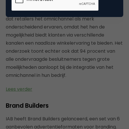
het bieden van een naadloze shopping ervaring via
alle kanalen en touchpoints. Deze studie laat zien
dat retailers het omnichannel als merk
onderscheidend ervaren, omdat het hen de
mogelijkheid biedt klanten via verschillende
kanalen een naadloze winkelervaring te bieden. Het
onderzoek toont echter ook dat 94 procent van
alle ondervraagde besluitnemers tegen grote
moeilijkheden aanloopt bij de integratie van het
omnichannel in hun bedrijf.
Lees verder
Brand Builders
IAB heeft Brand Builders gelanceerd, een set van 6
aanbevolen advertentieformaten voor branding.