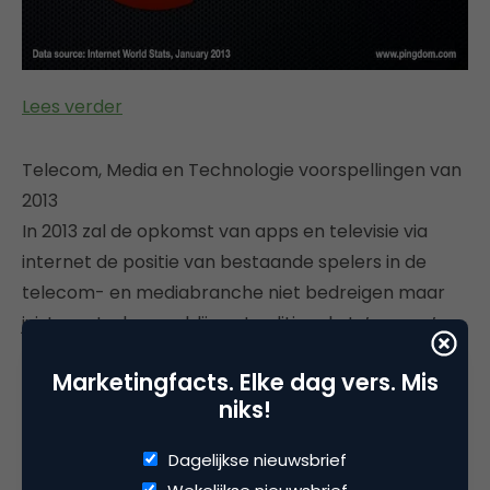
Lees verder
Telecom, Media en Technologie voorspellingen van
2013
In 2013 zal de opkomst van apps en televisie via
internet de positie van bestaande spelers in de
telecom- en mediabranche niet bedreigen maar
juist versterken en blijven traditionele tv’s en pc’s
stand houden naast tablets en smartphones. Dit
Marketingfacts. Elke dag vers. Mis
zijn slechts enkele voorspellingen uit de TMT
niks!
Predictions 2013. Met dit jaarlijks initiatief geeft
Deloitte haar toekomstvisie op ontwikkelingen en
Dagelijkse nieuwsbrief
trends binnen de wereldwijde technologie-, media-