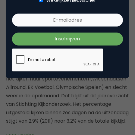
Wekelijkse nieuwsbrief
en telecombranche (TMT).
Lees verder
Kijkcijfers 2012
De Nederlander keek in 2012 gemiddeld per dag 196
minuten televisie (3 uur en 16 minuten). In 2011 was
dit 191 minuten (3 uur en 11 minuten). Een groei van
2,5%. Deze groei wordt met name veroorzaakt door
het kijken naar sportevenementen (WK schaatsen
Allround, EK Voetbal, Olympische Spelen) en slecht
weer in de aprilmaand. Dat blijkt uit dit jaaroverzicht
van Stichting Kijkonderzoek. Het percentage
uitgesteld kijken binnen zes dagen na de uitzenddag
stijgt van 2,9% (2011) naar 3,2% van de totale kijktijd.