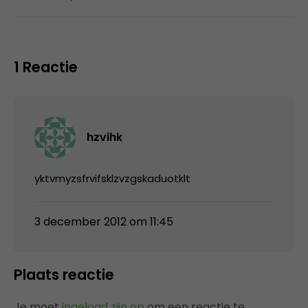
1 Reactie
hzvihk
yktvmyzsfrvifsklzvzgskaduotklt
3 december 2012 om 11:45
Plaats reactie
Je moet
ingelogd zijn op
om een reactie te