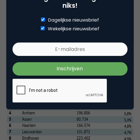
stad heeft niet alleen veel online buzz weten te
niks!
creëren, maar ook zeer positieve. In het onderzoek
wordt er onder andere rekening gehouden met het
Dagelijkse nieuwsbrief
aantal berichten waarin de stadsnaam wordt
Wekelijkse nieuwsbrief
genoemd in verhouding tot het aantal inwoners.
Daarnaast is gekeken naar de mate van positieve
versus negatieve berichten, het soort bronnen
waarop geschreven wordt en de waarde die al
deze berichten vertegenwoordig voor de stad.