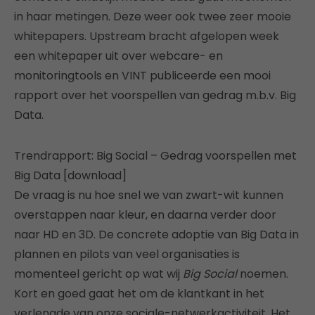
in haar metingen. Deze weer ook twee zeer mooie
whitepapers. Upstream bracht afgelopen week
een whitepaper uit over webcare- en
monitoringtools en VINT publiceerde een mooi
rapport over het voorspellen van gedrag m.b.v. Big
Data.
Trendrapport: Big Social – Gedrag voorspellen met
Big Data [download]
De vraag is nu hoe snel we van zwart-wit kunnen
overstappen naar kleur, en daarna verder door
naar HD en 3D. De concrete adoptie van Big Data in
plannen en pilots van veel organisaties is
momenteel gericht op wat wij
Big Social
noemen.
Kort en goed gaat het om de klantkant in het
verlengde van onze sociale-netwerkactiviteit. Het