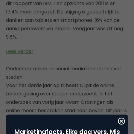
dit rapport van IBM. Ten opzichte van 2011 is er
17,4% meer omgezet. De stijging is gedeeltelijk te
danken aan tablets en smartphones. 16% van de
aankopen kwam via mobiel. Vorig jaar was dit nog
9,8%.
Lees verder
Onderzoek online en social media berichten over
steden
Voor het derde jaar op rij heeft Clipit de online
berichtgeving over steden onderzocht. In het
onderzoek van vorig jaar kwam Groningen als
online meest besproken stad naar boven. Dit jaar is
Groningen van zijn troon gestoten door de
hoofdstad van Overijssel; Zwolle. Deze sportieve
Marketingfacts. Elke dag vers. Mis