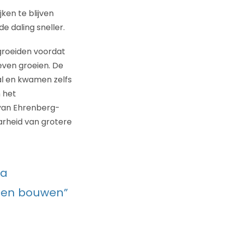
ken te blijven
e daling sneller.
 groeiden voordat
ven groeien. De
al en kwamen zelfs
 het
 van Ehrenberg-
arheid van grotere
ia
en bouwen”