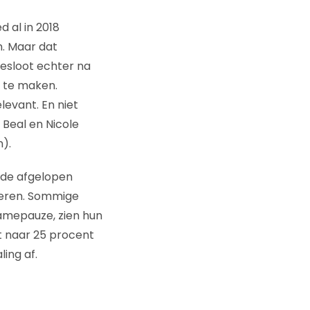
d al in 2018
. Maar dat
besloot echter na
te maken.
levant. En niet
 Beal en Nicole
).
 de afgelopen
rteren. Sommige
lamepauze, zien hun
t naar 25 procent
ling af.