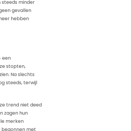
 steeds minder
geen gevallen
 meer hebben
4 een
ze stopten,
zien. Na slechts
 steeds, terwijl
ze trend niet deed
en zagen hun
ele merken
rd begonnen met