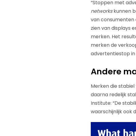
“Stoppen met adv
networks
kunnen b
van consumenten di
zien van displays e
merken. Het result
merken de verkoop
advertentiestop in
Andere mar
Merken die stabiel
daarna redelijk st
Institute: “De sta
waarschijnlijk ook