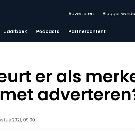
Adverteren
Blogger word
Jaarboek
Podcasts
Partnercontent
urt er als merk
 met adverteren
ustus 2021, 09:00