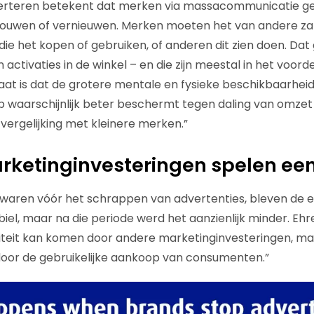
erteren betekent dat merken via massacommunicatie g
ouwen of vernieuwen. Merken moeten het van andere za
e het kopen of gebruiken, of anderen dit zien doen. Dat 
n activaties in de winkel – en die zijn meestal in het voord
aat is dat de grotere mentale en fysieke beschikbaarhei
 waarschijnlijk beter beschermt tegen daling van omzet
 vergelijking met kleinere merken.”
ketinginvesteringen spelen een
 waren vóór het schrappen van advertenties, bleven de e
abiel, maar na die periode werd het aanzienlijk minder. E
biliteit kan komen door andere marketinginvesteringen, m
 door de gebruikelijke aankoop van consumenten.”