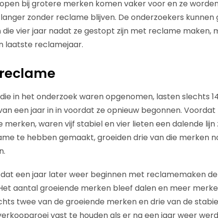
open bij grotere merken komen vaker voor en ze worden
anger zonder reclame blijven. De onderzoekers kunnen 
die vier jaar nadat ze gestopt zijn met reclame maken,
n laatste reclamejaar.
 reclame
die in het onderzoek waren opgenomen, lasten slechts 1
an een jaar in in voordat ze opnieuw begonnen. Voordat 
e merken, waren vijf stabiel en vier lieten een dalende lijn 
ame te hebben gemaakt, groeiden drie van die merken nog
n.
 is dat een jaar later weer beginnen met reclamemaken de
 Het aantal groeiende merken bleef dalen en meer merk
chts twee van de groeiende merken en drie van de stabi
verkoopgroei vast te houden als er na een jaar weer we