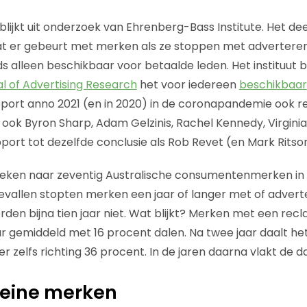
 blijkt uit onderzoek van Ehrenberg-Bass Institute. Het dee
t er gebeurt met merken als ze stoppen met adverteren
ds alleen beschikbaar voor betaalde leden. Het instituut 
l of Advertising Research
het voor iedereen
beschikbaar
apport anno 2021 (en in 2020) in de coronapandemie ook re
ok Byron Sharp, Adam Gelzinis, Rachel Kennedy, Virginia
port tot dezelfde conclusie als Rob Revet (en Mark Ritson
eken naar zeventig Australische consumentenmerken in
7 gevallen stopten merken een jaar of langer met of adve
rden bijna tien jaar niet. Wat blijkt? Merken met een rec
r gemiddeld met 16 procent dalen. Na twee jaar daalt he
er zelfs richting 36 procent. In de jaren daarna vlakt de da
leine merken