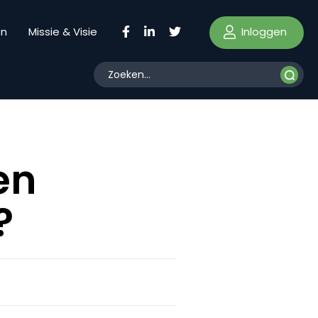
Inloggen
en
Missie & Visie
en
?