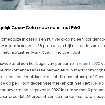
rgelijk Coca-Cola maar eens met P&G
lamepauze inlassen, zien hun verkoop na een jaar gemid
wee jaar is dat zelfs 25 procent, zo blijkt uit onderzoek
n het instituut en Mark Ritson: niet doen dus!
uwde er al aan het begin van pandemie
in maart 2020
vo
de aankomende recessie nemen en hun mediacampagnes 
ek na onderzoek laat zien dat dit onverstandig is.” Revet
oice op peil. Toch deden veel merken dat niet. Het
Wereld
at advertentie-uitgaven in 2020 in Europa met 9 procen
ecijferde dat 24 procent van de merken een totale adv