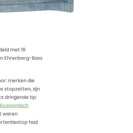
deld met 16
 van Ehrenberg-Bass
or: merken die
stopzetten, zijn
s dringende tip:
 Economisch
t waren
ertentiestop had