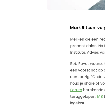
Mark Ritson: ve
Merken die een rec
procent dalen. Na t
Institute. Advies va
Rob Revet waarsch
een voorschot op 
dom bezig. “Onderzo
houd je share of v
Forum
berekende d
teruggelopen.
IAB
b
ingelast.