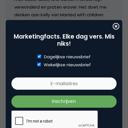
verwonderd en praten erover. Het doet me
denken aan Kelly van Married with children
tegen haar broer Bud: “They may call me a
bimbo, but at least they call me”
Marketingfacts. Elke dag vers. Mis
niks!
3 augustus 2005 om 14:47
Dagelijkse nieuwsbrief
Wekelijkse nieuwsbrief
hendrick
Is dit niet gewoon een stunt van Willem van
Kooten die op deze manier slim ‘zijn’ water
aan de man weet te brengen.