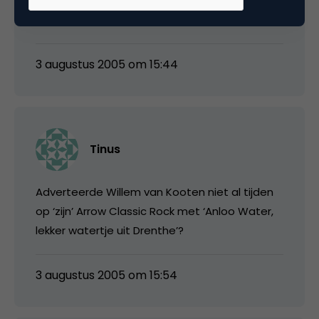
De doelstelling van Willem is duidelijk, ‘Binnen
afzienbare tijd Spa van de troon stoten’.
3 augustus 2005 om 15:44
Tinus
Adverteerde Willem van Kooten niet al tijden
op ‘zijn’ Arrow Classic Rock met ‘Anloo Water,
lekker watertje uit Drenthe’?
3 augustus 2005 om 15:54