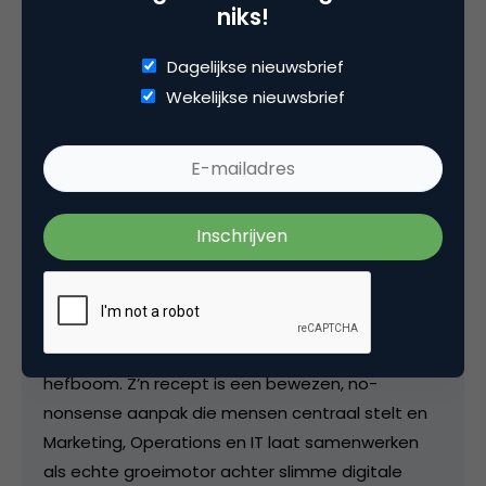
niks!
Kopieer link
Dagelijkse nieuwsbrief
Wekelijkse nieuwsbrief
Gerben Busch
Marketing & Digital Transformation
Director bij
Busch Briar & Backwood
Vanuit zijn personal brand Busch Briar &
Backwood helpt Gerben Busch merken sneller
schaalbaar groeien. Via effectieve marketing en
efficiënte processen met technologie als
katalysator en customer experience als
hefboom. Z’n recept is een bewezen, no-
nonsense aanpak die mensen centraal stelt en
Marketing, Operations en IT laat samenwerken
als echte groeimotor achter slimme digitale