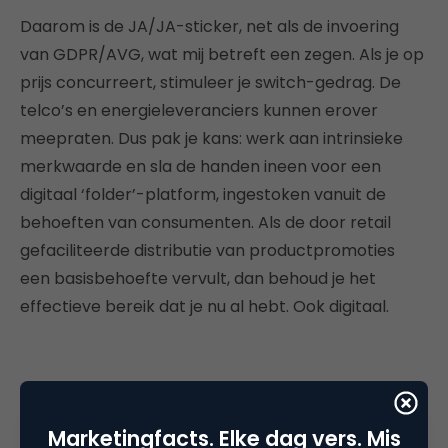
Daarom is de JA/JA-sticker, net als de invoering
van GDPR/AVG, wat mij betreft een zegen. Als je op
prijs concurreert, stimuleer je switch-gedrag. De
telco’s en energieleveranciers kunnen erover
meepraten. Dus pak je kans: werk aan intrinsieke
merkwaarde en sla de handen ineen voor een
digitaal ‘folder’-platform, ingestoken vanuit de
behoeften van consumenten. Als de door retail
gefaciliteerde distributie van productpromoties
een basisbehoefte vervult, dan behoud je het
effectieve bereik dat je nu al hebt. Ook digitaal.
Deel dit artikel
Marketingfacts. Elke dag vers. Mis