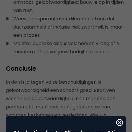
ontstaat: geloofwaardigheid bouw je op in tijden
van rust.
Wees transparant over dilemma’s: toon dat
duurzaamheid of inclusie niet zwart-wit is, maar
een proces.
Monitor publieke discussies: herken vroeg of er
misinformatie over jouw bedrijf circuleert.
Conclusie
In de strijd tegen valse beschuldigingen is
geloofwaardigheid een schaars goed. Bedrijven
winnen die geloofwaardigheid niet met nóg een
persbericht, maar met bondgenoten die hun
waarden herkennen en verdedigen. Wie zijn
merkwaarden consistent uitdraagt én steun weet
te mobiliseren van buiten, staat sterker in het