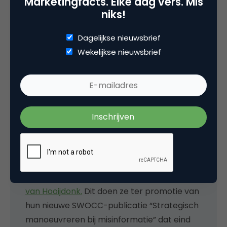
Marketingfacts. Elke dag vers. Mis
niks!
publieke debat en kan zo het vertrouwen van de
consument winnen.
Dagelijkse nieuwsbrief
Photo by
Mathieu Improvisato
on
Unsplash
Wekelijkse nieuwsbrief
Over
Dit artikel is onderdeel van de serie
“Ontmaskerd: de Misinformatie-reeks”
waarin vier verschillende cases worden
belicht door
Yvette Linders
en
Charlotte
van Hooijdonk.
Dit doen ze ter promotie van
hun nieuwe SWOCC-publicatie “Strategisch
manoeuvreren bij misinformatie” dat eind