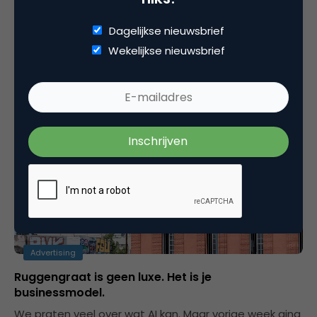
met Samuel Levie, co-founder en mede-eigenaar van
Brandt & Levie.
Dagelijkse nieuwsbrief
Wekelijkse nieuwsbrief
Redactie
Marketingfacts
Advertising
Ruggengraat is geen luxe. Het is je
businessmodel.
We praten veel over wat AI kan. Maar vorige week ging