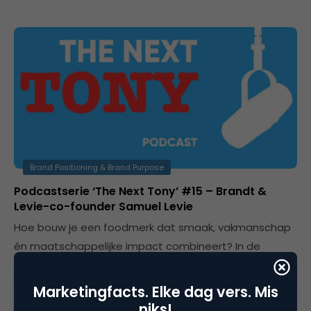
Brand Positioning & Brand Purpose
Podcastserie ‘The Next Tony’ #15 – Brandt &
Levie-co-founder Samuel Levie
Hoe bouw je een foodmerk dat smaak, vakmanschap
én maatschappelijke impact combineert? In de
veertiende aflevering van 'The Next Tony' spreken
marketingstrateeg Rupert Parker Brady en voormalig
Marketingfacts. Elke dag vers. Mis
Tony’s Chocolonely-manager Ester van Dusseldorp
niks!