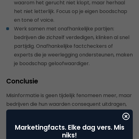
waarom het gerucht niet klopt, maar herhaal
het niet letterlijk. Focus op je eigen boodschap
en tone of voice.
Werk samen met onafhankelijke partijen:
bedrijven die zichzelf verdedigen, klinken al snel
partijdig. Onafhankelijke factcheckers of
experts die je weerlegging ondersteunen, maken
je boodschap geloofwaardiger.
Conclusie
Misinformatie is geen tijdelijk fenomeen meer, maar
bedrijven die hun waarden consequent uitdragen,
transparant communiceren en steun krijgen van
onafhankelijke partijen, zijn goed voorbereid op de
Marketingfacts. Elke dag vers. Mis
volgende misinformatiestorm.
niks!