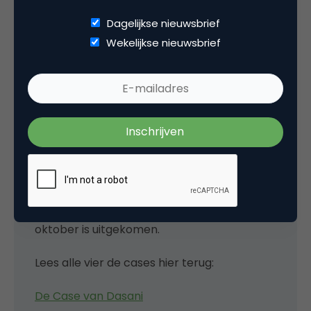
Dagelijkse nieuwsbrief
Wekelijkse nieuwsbrief
Over
Dit artikel is onderdeel van de serie
“Ontmaskerd: de Misinformatie-reeks”
waarin vier verschillende cases worden
belicht door
Yvette Linders
en
Charlotte
van Hooijdonk.
Dit doen ze ter promotie van
hun nieuwe SWOCC-publicatie “Strategisch
manoeuvreren bij misinformatie” dat eind
oktober is uitgekomen.
Lees alle vier de cases hier terug:
De Case van Dasani