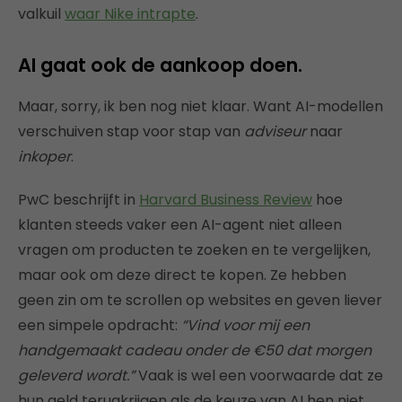
valkuil
waar Nike intrapte
.
AI gaat ook de aankoop doen.
Maar, sorry, ik ben nog niet klaar. Want AI-modellen
verschuiven stap voor stap van
adviseur
naar
inkoper
.
PwC beschrijft in
Harvard Business Review
hoe
klanten steeds vaker een AI-agent niet alleen
vragen om producten te zoeken en te vergelijken,
maar ook om deze direct te kopen. Ze hebben
geen zin om te scrollen op websites en geven liever
een simpele opdracht:
“Vind voor mij een
handgemaakt cadeau onder de €50 dat morgen
geleverd wordt.”
Vaak is wel een voorwaarde dat ze
hun geld terugkrijgen als de keuze van AI hen niet