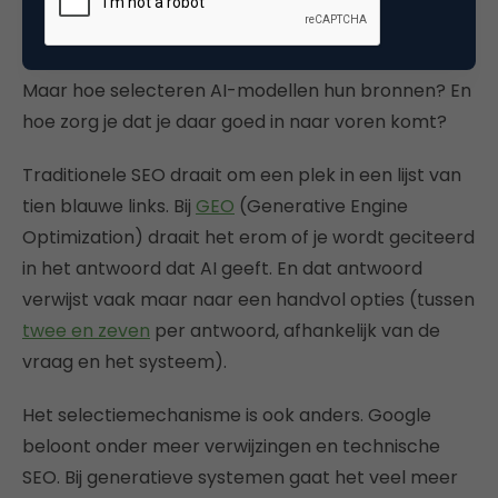
Hoe AI bepaalt welke merken het
aanbeveelt.
Maar hoe selecteren AI-modellen hun bronnen? En
hoe zorg je dat je daar goed in naar voren komt?
Traditionele SEO draait om een plek in een lijst van
tien blauwe links. Bij
GEO
(Generative Engine
Optimization) draait het erom of je wordt geciteerd
in het antwoord dat AI geeft. En dat antwoord
verwijst vaak maar naar een handvol opties (tussen
twee en zeven
per antwoord, afhankelijk van de
vraag en het systeem).
Het selectiemechanisme is ook anders. Google
beloont onder meer verwijzingen en technische
SEO. Bij generatieve systemen gaat het veel meer