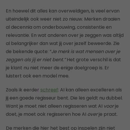
En hoewel dit alles kan overweldigen, is veel ervan
uiteindelijk ook weer niet zo nieuw. Merken draaien
al decennia om onderbouwing, consistentie en
relevantie. En wat anderen over je zeggen was altijd
al belangrijker dan wat jij over jezelf beweerde. Zie
de bekende quote: “
Je merk is wat mensen over je
zeggen als jij er niet bent.”
Het grote verschil is dat
je klant nu niet meer de enige doelgroep is. Er
luistert ook een model mee.
Zoals ik eerder
schreef
: AI kan alleen excelleren als
jij een goede regisseur bent. Die les geldt nu dubbel.
Want je moet niet alleen regisseren wat AI
voor
je
doet, je moet ook regisseren hoe AI
over
je praat.
De merken die hier het best op inspelen zijn niet