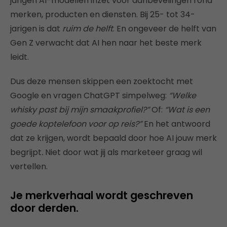
jarigen AI-modellen inzet voor aanbevelingen rond
merken, producten en diensten. Bij 25- tot 34-
jarigen is dat
ruim de helft
. En ongeveer de helft van
Gen Z verwacht dat AI hen naar het beste merk
leidt.
Dus deze mensen skippen een zoektocht met
Google en vragen ChatGPT simpelweg:
“Welke
whisky past bij mijn smaakprofiel?”
Of:
“Wat is een
goede koptelefoon voor op reis?”
En het antwoord
dat ze krijgen, wordt bepaald door hoe AI jouw merk
begrijpt
.
Niet door wat jij als marketeer graag wil
vertellen.
Je merkverhaal wordt geschreven
door derden.