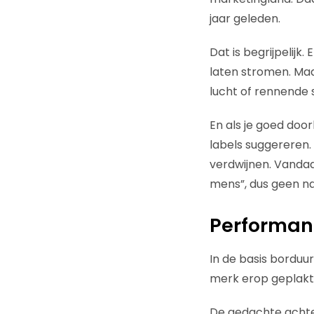
jaar geleden.
Dat is begrijpelijk
laten stromen. Maa
lucht of rennende 
En als je goed door
labels suggereren.
verdwijnen. Vandaar 
mens”, dus geen 
Performanc
In de basis bordu
merk erop geplakt
De gedachte achter