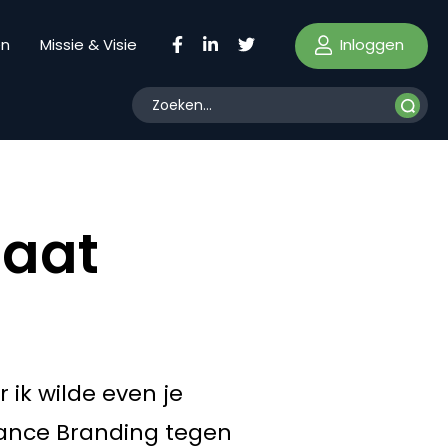
Inloggen
en
Missie & Visie
laat
r ik wilde even je
mance Branding tegen