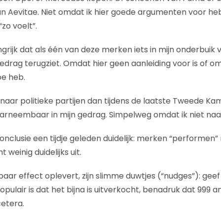
n Aevitae. Niet omdat ik hier goede argumenten voor heb.
“zo voelt”.
grijk dat als één van deze merken iets in mijn onderbuik v
 gedrag terugziet. Omdat hier geen aanleiding voor is of om
oe heb.
s naar politieke partijen dan tijdens de laatste Tweede K
aarneembaar in mijn gedrag. Simpelweg omdat ik niet na
clusie een tijdje geleden duidelijk: merken “performen” n
t weinig duidelijks uit.
ar effect oplevert, zijn slimme duwtjes (“nudges”): geef 
opulair is dat het bijna is uitverkocht, benadruk dat 999 
cetera.