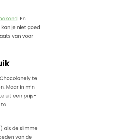
bekend
. En
k kan je niet goed
laats van voor
uik
 Chocolonely te
n. Maar in m’n
 uit een prijs-
 te
) als de slimme
vloeden van de