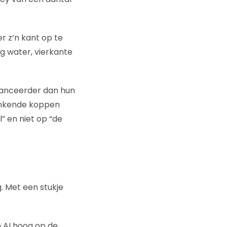
er z’n kant op te
og water, vierkante
anceerder dan hun
ronkende koppen
l” en niet op “de
. Met een stukje
n AI hoog op de