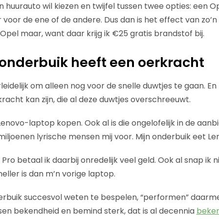
n huurauto wil kiezen en twijfel tussen twee opties: een Op
 voor de ene of de andere. Dus dan is het effect van zo’n
pel maar, want daar krijg ik €25 gratis brandstof bij.
onderbuik heeft een oerkracht
eidelijk om alleen nog voor de snelle duwtjes te gaan. En
racht kan zijn, die al deze duwtjes overschreeuwt.
Lenovo-laptop kopen. Ook al is die ongelofelijk in de aanbie
iljoenen lyrische mensen mij voor. Mijn onderbuik eet Len
o betaal ik daarbij onredelijk veel geld. Ook al snap ik ni
neller is dan m’n vorige laptop.
rbuik succesvol weten te bespelen, “performen” daarmee
ussen bekendheid en bemind sterk, dat is al decennia
beke