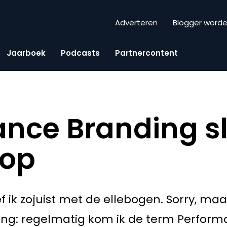
Adverteren
Blogger word
Jaarboek
Podcasts
Partnercontent
nce Branding s
 op
f ik zojuist met de ellebogen. Sorry, maa
ing: regelmatig kom ik de term Perfor