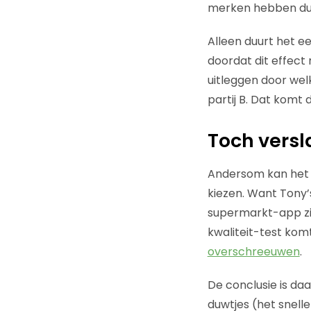
merken hebben dui
Alleen duurt het ee
doordat dit effect m
uitleggen door welk
partij B. Dat komt 
Toch vers
Andersom kan het o
kiezen. Want Tony’
supermarkt-app zie
kwaliteit-test kom
overschreeuwen
.
De conclusie is da
duwtjes (het snelle