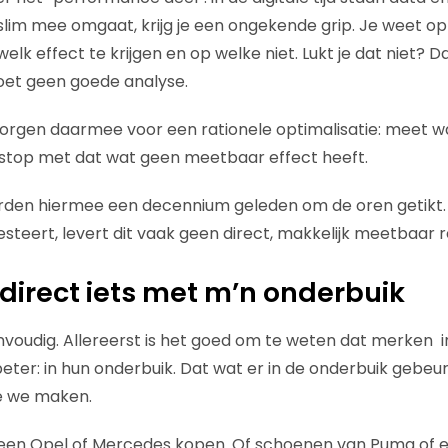
 slim mee omgaat, krijg je een ongekende grip. Je weet op
k effect te krijgen en op welke niet. Lukt je dat niet? D
doet geen goede analyse.
zorgen daarmee voor een rationele optimalisatie: meet w
 stop met dat wat geen meetbaar effect heeft.
den hiermee een decennium geleden om de oren getikt.
nvesteert, levert dit vaak geen direct, makkelijk meetbaar r
 direct iets met m’n onderbuik
envoudig. Allereerst is het goed om te weten dat merken 
eter: in hun onderbuik. Dat wat er in de onderbuik gebeur
e we maken.
nel een Opel of Mercedes kopen. Of schoenen van Puma of 