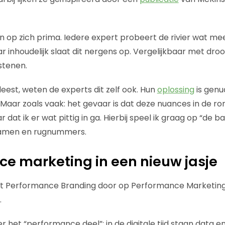
. En op zich prima. Iedere expert probeert de rivier wat me
r inhoudelijk slaat dit nergens op. Vergelijkbaar met dro
stenen.
leest, weten de experts dit zelf ook. Hun
oplossing
is genu
 Maar zoals vaak: het gevaar is dat deze nuances in de 
dat ik er wat pittig in ga. Hierbij speel ik graag op “de ba
namen en rugnummers.
e marketing in een nieuw jasje
urt Performance Branding door op Performance Marketing
.
 het “performance deel”: in de digitale tijd staan data e