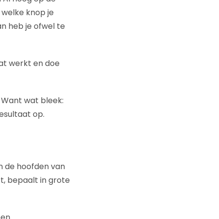
 welke knop je
an heb je ofwel te
at werkt en doe
 Want wat bleek:
esultaat op.
in de hoofden van
t, bepaalt in grote
een