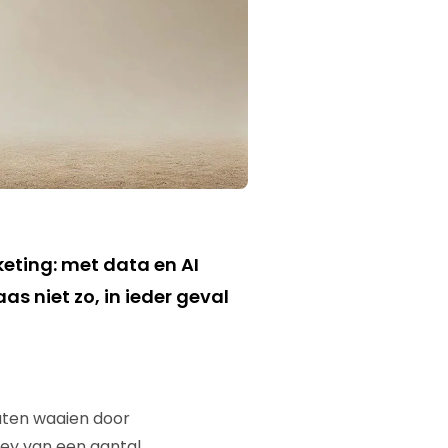
eting: met data en AI
aas niet zo, in ieder geval
aten waaien door
ey van een aantal