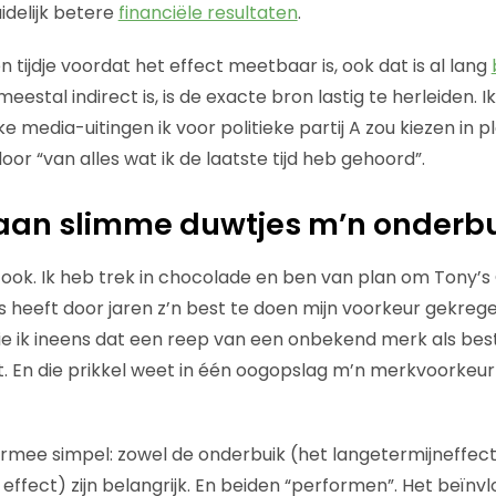
delijk betere
financiële resultaten
.
n tijdje voordat het effect meetbaar is, ook dat is al lang
eestal indirect is, is de exacte bron lastig te herleiden. I
e media-uitingen ik voor politieke partij A zou kiezen in p
door “van alles wat ik de laatste tijd heb gehoord”.
laan slimme duwtjes m’n onderb
ok. Ik heb trek in chocolade en ben van plan om Tony’s
s heeft door jaren z’n best te doen mijn voorkeur gekrege
 ik ineens dat een reep van een onbekend merk als beste
t. En die prikkel weet in één oogopslag m’n merkvoorkeur
armee simpel: zowel de onderbuik (het langetermijneffect
 effect) zijn belangrijk. En beiden “performen”. Het beïn