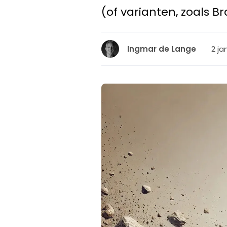
(of varianten, zoals 
2 ja
Ingmar de Lange