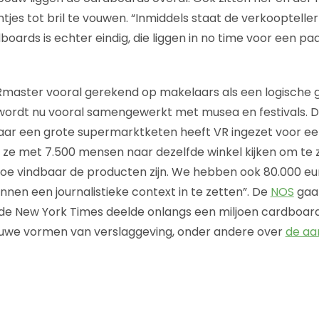
tjes tot bril te vouwen. “Inmiddels staat de verkoopteller
ards is echter eindig, die liggen in no time voor een paa
Rmaster vooral gerekend op makelaars als een logische 
r wordt nu vooral samengewerkt met musea en festivals.
ar een grote supermarktketen heeft VR ingezet voor een
n ze met 7.500 mensen naar dezelfde winkel kijken om te z
 hoe vindbaar de producten zijn. We hebben ook 80.000 eu
nen een journalistieke context in te zetten”. De
NOS
gaat
de New York Times deelde onlangs een miljoen cardboard
uwe vormen van verslaggeving, onder andere over
de aan