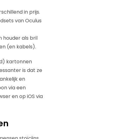
illend in prijs.
adsets van Oculus
t
 houder als bril
en (en kabels).
ed) kartonnen
ssanter is dat ze
ankelijk en
on via een
ser en op iOS via
en
mensen stoïcijns