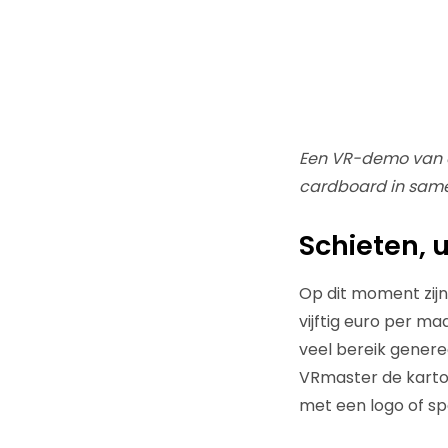
Een VR-demo van de
cardboard in same
Schieten, 
Op dit moment zij
vijftig euro per ma
veel bereik gener
VRmaster de karto
met een logo of spe