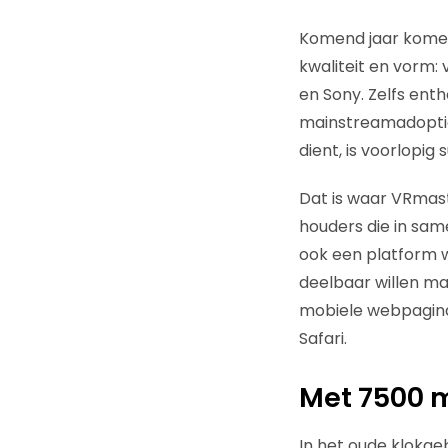
Komend jaar komen 
kwaliteit en vorm:
en Sony. Zelfs ent
mainstreamadoptie 
dient, is voorlopi
Dat is waar VRmast
houders die in sam
ook een platform wi
deelbaar willen m
mobiele webpagina
Safari.
Met 7500 m
In het oude klokge