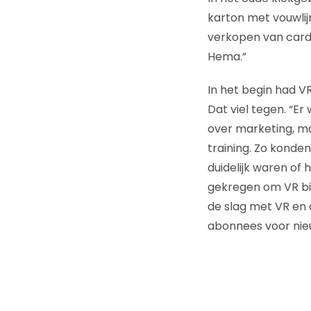
karton met vouwlijn
verkopen van cardbo
Hema.”
In het begin had V
Dat viel tegen. “E
over marketing, ma
training. Zo konde
duidelijk waren of
gekregen om VR bin
de slag met VR en 
abonnees voor nie