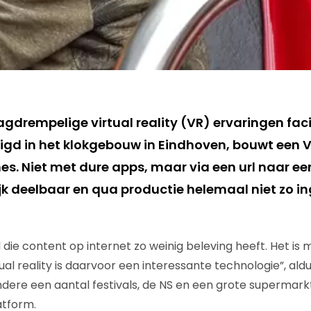
gdrempelige virtual reality (VR) ervaringen facil
stigd in het klokgebouw in Eindhoven, bouwt een
s. Niet met dure apps, maar via een url naar ee
jk deelbaar en qua productie helemaal niet zo i
l die content op internet zo weinig beleving heeft. Het is 
al reality is daarvoor een interessante technologie”, ald
dere een aantal festivals, de NS en een grote supermar
atform.