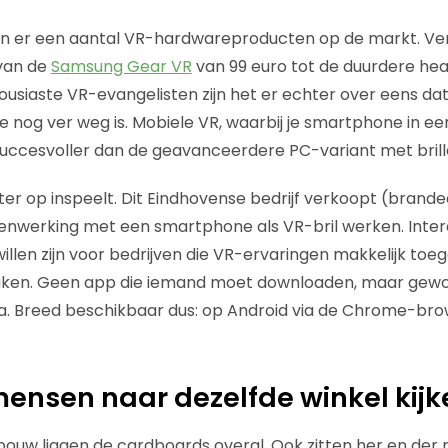
er een aantal VR-hardwareproducten op de markt. Versch
 van de
Samsung Gear VR
van 99 euro tot de duurdere he
housiaste VR-evangelisten zijn het er echter over eens da
nog ver weg is. Mobiele VR, waarbij je smartphone in een
g succesvoller dan de geavanceerdere PC-variant met brill
er op inspeelt. Dit Eindhovense bedrijf verkoopt (brand
enwerking met een smartphone als VR-bril werken. Intere
llen zijn voor bedrijven die VR-ervaringen makkelijk toeg
aken. Geen app die iemand moet downloaden, maar gewo
. Breed beschikbaar dus: op Android via de Chrome-brow
ensen naar dezelfde winkel kijk
bouw liggen de cardboards overal. Ook zitten her en der 