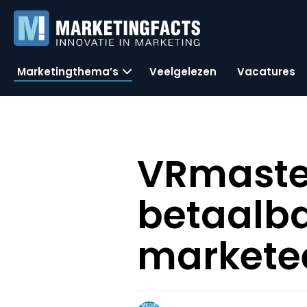
Marketingthema’s
Veelgelezen
Vacatures
VRmaster
betaalba
markete