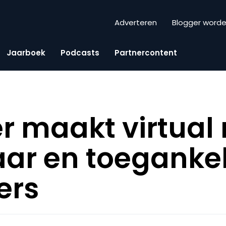
Adverteren
Blogger word
Jaarboek
Podcasts
Partnercontent
 maakt virtual r
ar en toegankel
ers