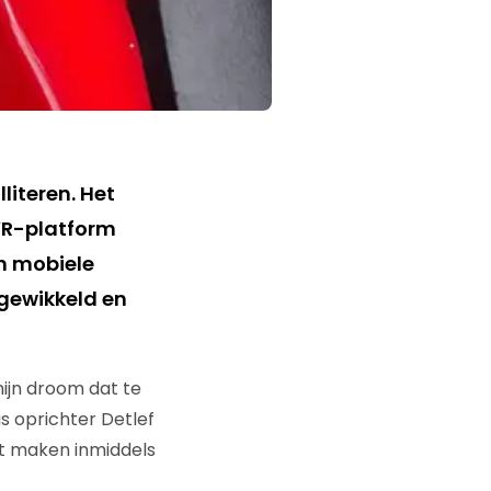
literen. Het
 VR-platform
n mobiele
ngewikkeld en
mijn droom dat te
us oprichter Detlef
kt maken inmiddels