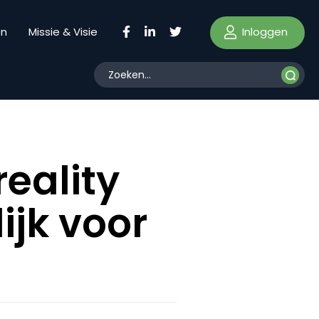
Inloggen
en
Missie & Visie
eality
ijk voor