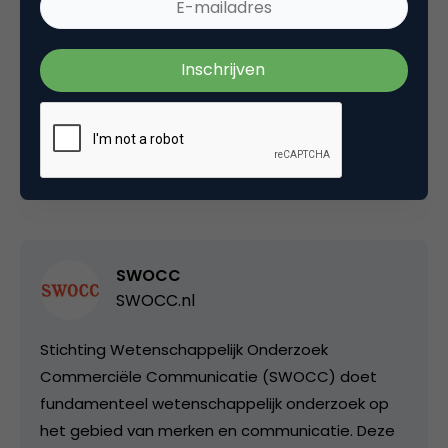
Deel dit artikel
Kopieer link
SWOCC
SWOCC.nl
Stichting Wetenschappelijk Onderzoek
Commerciële Communicatie (SWOCC) doet
fundamenteel wetenschappelijk onderzoek op
het gebied van merken en communicatie. Deze