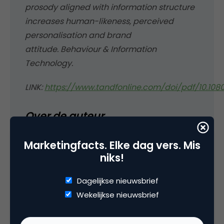
prosody aligned with information structure
increases human-likeness, perceived
personalisation and brand
attitude. Behaviour & Information
Technology.
LINK:
https://www.tandfonline.com/doi/pdf/10.108
Over de auteur
Dr. Hilde Voorveld
is als universitair
Marketingfacts. Elke dag vers. Mis
hoofddocent persuasieve communicatie
niks!
werkzaam bij de Amsterdam School of
Communication Research (ASCoR),
Dagelijkse nieuwsbrief
Universiteit van Amsterdam (UvA). Sinds
Wekelijkse nieuwsbrief
2024 is ze lid van de Raad van Advies van
SWOCC.