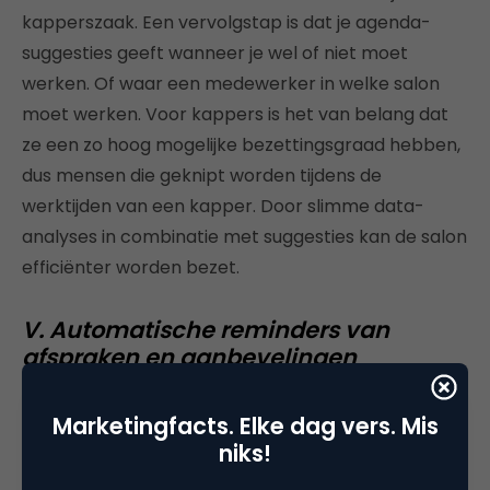
kapperszaak. Een vervolgstap is dat je agenda-
suggesties geeft wanneer je wel of niet moet
werken. Of waar een medewerker in welke salon
moet werken. Voor kappers is het van belang dat
ze een zo hoog mogelijke bezettingsgraad hebben,
dus mensen die geknipt worden tijdens de
werktijden van een kapper. Door slimme data-
analyses in combinatie met suggesties kan de salon
efficiënter worden bezet.
V. Automatische reminders van
afspraken en aanbevelingen
(voorspellen)
Marketingfacts. Elke dag vers. Mis
De laatste toepassing is het gebruik van automatic
niks!
marketing. Door events in het verleden kun je de