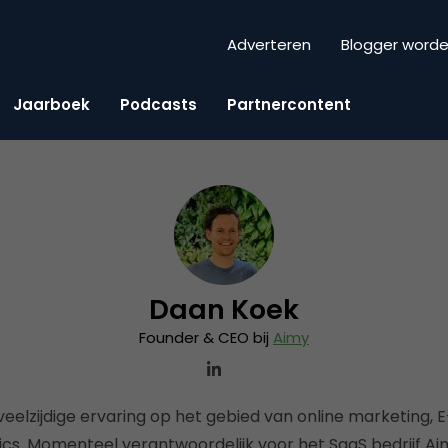
Adverteren
Blogger word
Jaarboek
Podcasts
Partnercontent
Daan Koek
Founder & CEO bij
Aimy
eelzijdige ervaring op het gebied van online marketing
ics. Momenteel verantwoordelijk voor het SaaS bedrijf Ai