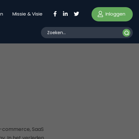
Inloggen
en
Missie & Visie
, E-commerce, SaaS
my. In het verleden