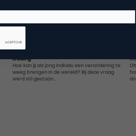
Commerce
en
One young world: where young leaders start
Gr
leading
De
Hoe kan jij als jong individu een verandering te
Di
weeg brengen in de wereld? Bij deze vraag
ha
werd stil gestaan…
do