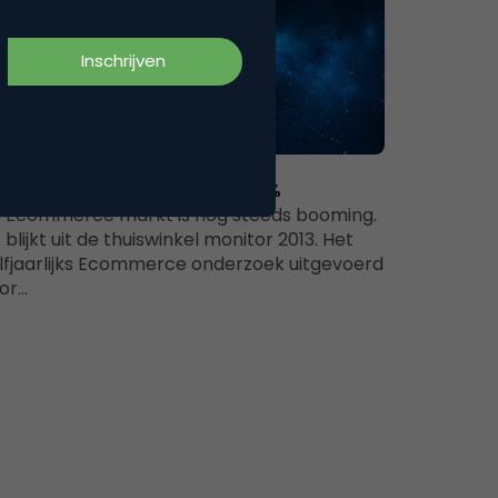
Commerce
oei online bestellingen met 10%
 Ecommerce markt is nog steeds booming.
t blijkt uit de thuiswinkel monitor 2013. Het
lfjaarlijks Ecommerce onderzoek uitgevoerd
or…