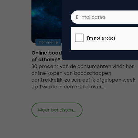
Commerce
Online boodschappen: thuis laten bezorg
of afhalen?
30 procent van de consumenten vindt het
online kopen van boodschappen
aantrekkelijk, zo schreef ik afgelopen week
op Twinkle in een artikel over…
Meer berichten...