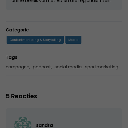
online bereik van het AD en alle regionale titels.
Categorie
Contentmarketing & Storytelling
Media
Tags
campagne
,
podcast
,
social media
,
sportmarketing
5 Reacties
sandra