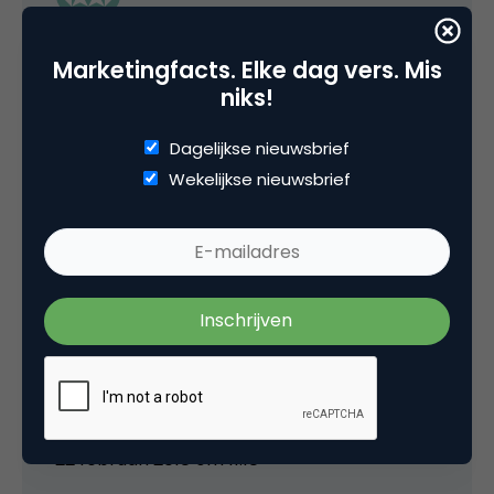
De judoka waarover Brouwer verteld , dat was
Marketingfacts. Elke dag vers. Mis
Edith Bosch!
niks!
Hoe kan je dat vergeten ?! Check youre facts
Dagelijkse nieuwsbrief
jongen.
Wekelijkse nieuwsbrief
Zij ging naar de finale 100m van Bolt kijken ,
daar was het flesjesincident en Edith stond
naast die vent die het flesje gooide en zij
hoekte hem neer.
Als je een verhaal wilt vertellen, doe dat dan
wel goed .
22 februari 2018 om 11:18