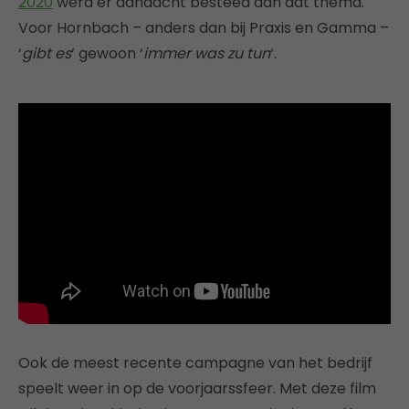
2020
werd er aandacht besteed aan dat thema.
Voor Hornbach – anders dan bij Praxis en Gamma –
‘
gibt es
‘ gewoon ‘
immer was zu tun
‘.
Ook de meest recente campagne van het bedrijf
speelt weer in op de voorjaarssfeer. Met deze film