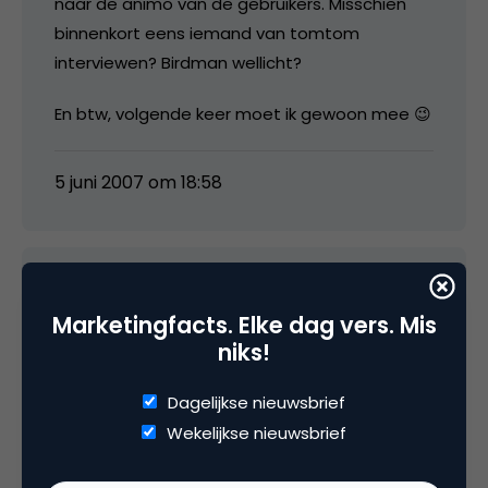
naar de animo van de gebruikers. Misschien
binnenkort eens iemand van tomtom
interviewen? Birdman wellicht?
En btw, volgende keer moet ik gewoon mee 😉
5 juni 2007 om 18:58
vincente
Marketingfacts. Elke dag vers. Mis
niks!
Marco
Dagelijkse nieuwsbrief
je hebt eigenlijk helemaal gelijk. Zal ik tomtom
Wekelijkse nieuwsbrief
vragen om de volgende keer je ook op de lijst
te zetten? het is eigenlijk teveel werk voor een