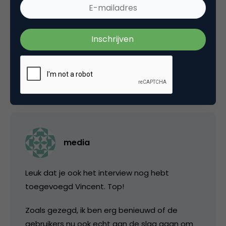
arme marketingfacts blogger om er alleen
heen te gaan!
Vincent
5 juni 2007 om 19:29
media
Leuk dat je ook het interview nog hebt
toegevoegd Vincent. Top!
Zoals gezegd, ik ben erg benieuwd of de
gebruikers nu ook echt aan de slag gaan om