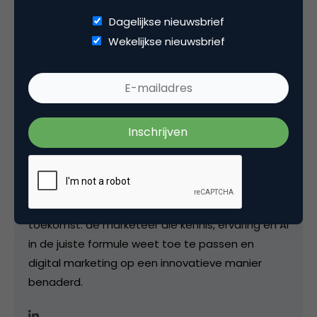
Deel dit artikel
Dagelijkse nieuwsbrief
Kopieer link
Wekelijkse nieuwsbrief
Mitch Voskuilen
Co-Founder & CEO bij
Billy Grace
Oprichter van AI Marketingoptimalisatie Software
Billy Grace. Na ruim 10 jaar ervaring in online
marketing is het tijd voor de marketeer van de
toekomst: de marketeer die kennis, ervaring en AI
in de juiste formule weet toe te passen en
digital marketing op een innovatieve manier
benaderd.