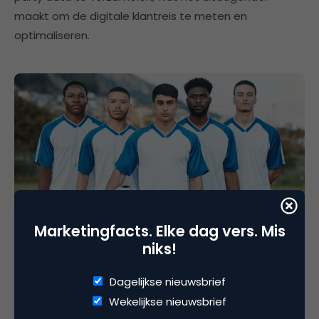
maakt om de digitale klantreis te meten en
optimaliseren.
Markt en Onderzoek
Marketingfacts. Elke dag vers. Mis
Waarom marketeers begin van de funnel over
niks!
het hoofd zien
Je hebt een spits met de naam Google Ads die zorgt
Dagelijkse nieuwsbrief
voor conversie, maar voordat de spits de bal in het
Wekelijkse nieuwsbrief
net jaagt, zorgen advertenties en content in de