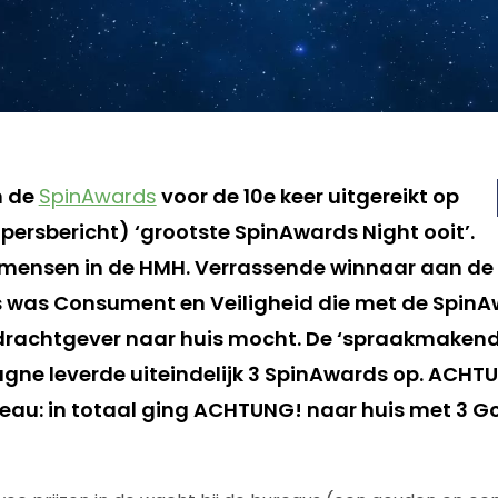
n de
SpinAwards
voor de 10e keer uitgereikt op
persbericht) ‘grootste SpinAwards Night ooit’.
 mensen in de HMH. Verrassende winnaar aan de
 was Consument en Veiligheid die met de SpinA
drachtgever naar huis mocht. De ‘spraakmakend
e leverde uiteindelijk 3 SpinAwards op. ACHTUN
reau: in totaal ging ACHTUNG! naar huis met 3 