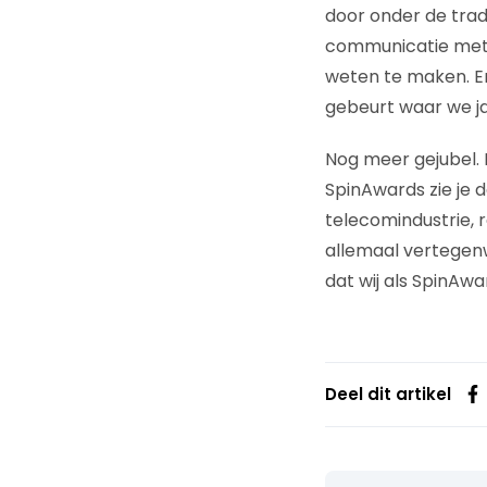
door onder de tradi
communicatie met
weten te maken. En n
gebeurt waar we ja
Nog meer gejubel. H
SpinAwards zie je 
telecomindustrie, r
allemaal vertegenw
dat wij als SpinA
Deel dit artikel