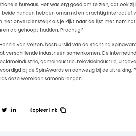
tionele bureaus. Het was erg goed om te zien, dat ook zij
 beide handen hebben omarmd en prachtig interactief
iet onverdienstelijk als je kijkt naar de lijst met nominatie
ren op gehoopt hadden. Prachtig!’
ennie van Velzen, bestuurslid van de Stichting Spinawards:
dat verschillende industrieën samenkomen. De internetindu
eclameindustrie, gameindustrie, televisieindustrie, uitgever
oordigd bij de SpinAwards en aanwezig bij de uitreiking. 
wards deze werelden samenbrengen.’
Kopieer link