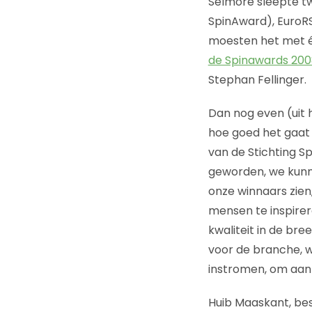
Selmore sleepte tw
SpinAward), EuroR
moesten het met éé
de Spinawards 200
Stephan Fellinger.
Dan nog even (uit 
hoe goed het gaat i
van de Stichting S
geworden, we kunnen
onze winnaars zien,
mensen te inspirere
kwaliteit in de b
voor de branche, w
instromen, om aan
Huib Maaskant, best