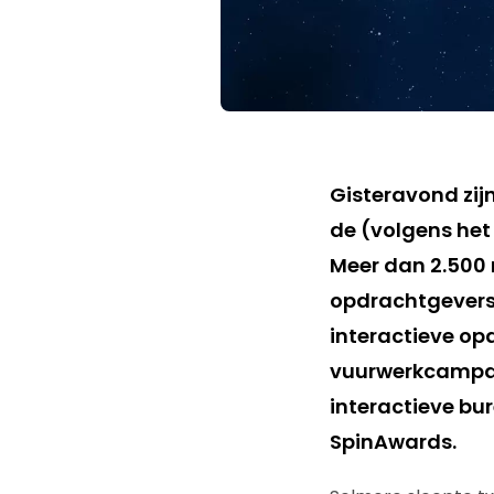
Gisteravond zij
de (volgens het 
Meer dan 2.500
opdrachtgevers
interactieve op
vuurwerkcampagn
interactieve bu
SpinAwards.