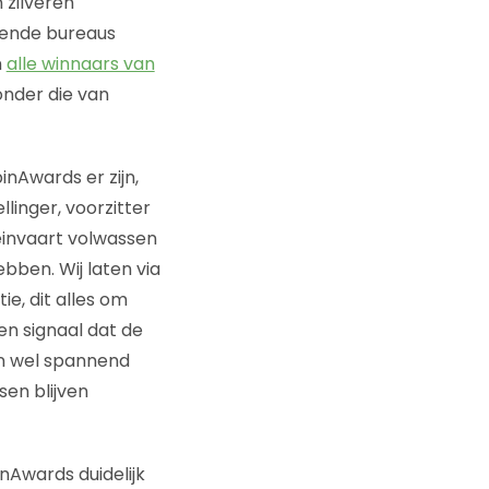
 zilveren
nende bureaus
n
alle winnaars van
onder die van
inAwards er zijn,
linger, voorzitter
reinvaart volwassen
ebben. Wij laten via
e, dit alles om
en signaal dat de
en wel spannend
en blijven
inAwards duidelijk