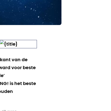
 kant van de
ward voor beste
e’
G! is het beste
Gouden