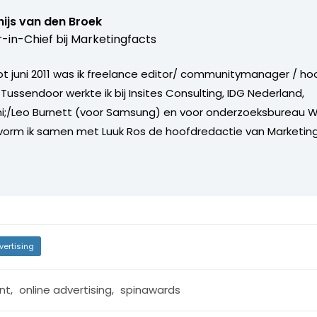
ijs van den Broek
r-in-Chief bij
Marketingfacts
tot juni 2011 was ik freelance editor/ communitymanager / ho
Tussendoor werkte ik bij Insites Consulting, IDG Nederland,
i;/Leo Burnett (voor Samsung) en voor onderzoeksbureau W
vorm ik samen met Luuk Ros de hoofdredactie van Marketing
vertising
nt
,
online advertising
,
spinawards