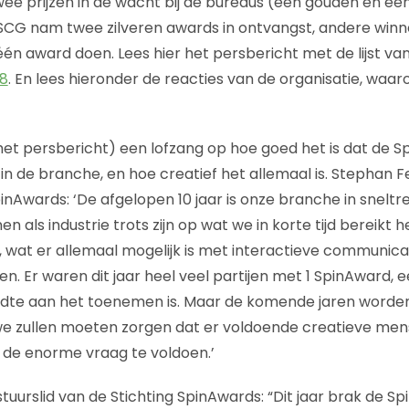
ee prijzen in de wacht bij de bureaus (een gouden en een
SCG nam twee zilveren awards in ontvangst, andere win
n award doen. Lees hier het persbericht met de lijst va
8
. En lees hieronder de reacties van de organisatie, waar
het persbericht) een lofzang op hoe goed het is dat de Sp
n de branche, en hoe creatief het allemaal is. Stephan Fel
pinAwards: ‘De afgelopen 10 jaar is onze branche in snelt
 als industrie trots zijn op wat we in korte tijd bereikt h
 wat er allemaal mogelijk is met interactieve communicati
n. Er waren dit jaar heel veel partijen met 1 SpinAward, e
reedte aan het toenemen is. Maar de komende jaren word
e zullen moeten zorgen dat er voldoende creatieve mens
 de enorme vraag te voldoen.’
uurslid van de Stichting SpinAwards: “Dit jaar brak de Sp