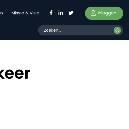
Inloggen
en
Missie & Visie
keer