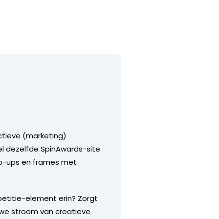
actieve (marketing)
el dezelfde SpinAwards-site
 pop-ups en frames met
etitie-element erin? Zorgt
uwe stroom van creatieve