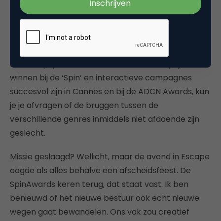
een nieuw bestuur. Wie pakt de handschoen op?
We zullen het snel weten. Wellicht ook een goed
moment om te herbezinnen hoe de SpinAwards
zich blijven onderscheiden van andere
reclameprijzen. Nu ’traditionele’ bureaus prijzen
winnen bij de ‘Spin’ en interactieve campagnes
succesvol zijn in Cannes en bij de ADCN Awards, kun
je je afvragen of de bruggen tussen de
verschillende genres inmiddels niet afdoende zijn
geslecht.
Missie geslaagd? Wellicht, maar de avond in Escape
oogde als alles behalve een afscheidsfeest. De
SpinAwards keren terug, dat staat vast. Ik ben
benieuwd of het nieuwe bestuur ook echt nieuwe
wegen gaat bewandelen. Ons vak zou creatief