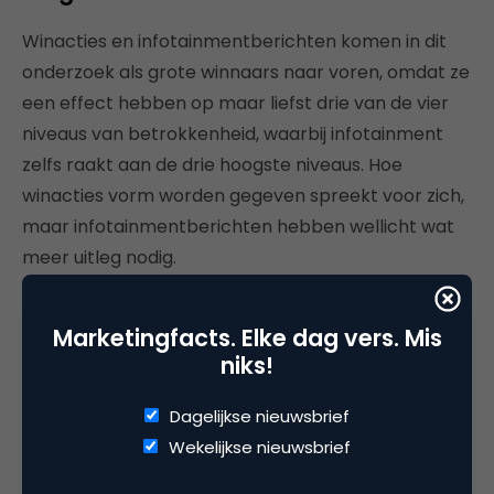
Winacties en infotainmentberichten komen in dit
onderzoek als grote winnaars naar voren, omdat ze
een effect hebben op maar liefst drie van de vier
niveaus van betrokkenheid, waarbij infotainment
zelfs raakt aan de drie hoogste niveaus. Hoe
winacties vorm worden gegeven spreekt voor zich,
maar infotainmentberichten hebben wellicht wat
meer uitleg nodig.
Marketingfacts. Elke dag vers. Mis
“Een klein beetje branding kan
niks!
helpen de berichten in de juiste
Dagelijkse nieuwsbrief
context te begrijpen”
Wekelijkse nieuwsbrief