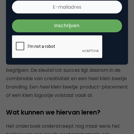
Infotainmentberichten bestaan doorgaans uit een
creatieve uiting met een subtiele hint van branding.
Die branding die niet werkte? Ja, die branding. Want
hoe kunnen mensen die opgewekte positieve
gevoelens anders verplaatsen naar een bedrijf of
merk, als ze niet weten welke onderneming achter
de content zit? En bovendien kan een klein beetje
branding helpen de berichten in de juiste context te
begrijpen. De sleutel tot succes ligt daarom in de
combinatie van creativiteit en een heel klein beetje
branding. Een
heel
klein beetje: product-placement
of een klein logootje volstaat vaak al.
Wat kunnen we hiervan leren?
Het onderzoek onderstreept nog maar eens het