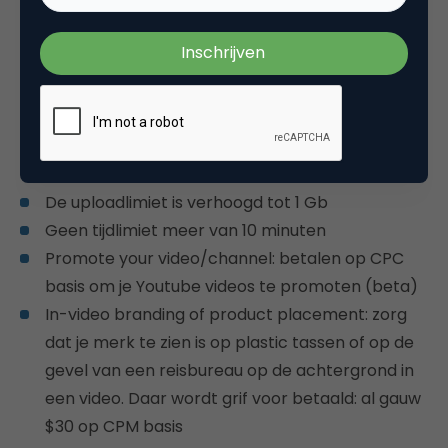
De grootste
online videoboer Youtube
is imiddels
ook druk bezig me het één en ander te ontwikkelen.
Dit zal ongetwijfeld te maken hebben met het feit
dat Youtube Google nog steeds geld kost in plaats
van oplevert. Enkele van de gesignaleerde
wijzigingen, sommigen nog in bèta, zijn:
De uploadlimiet is verhoogd tot 1 Gb
Geen tijdlimiet meer van 10 minuten
Promote your video/channel: betalen op CPC
basis om je Youtube videos te promoten (beta)
In-video branding of product placement: zorg
dat je merk te zien is op plastic tassen of op de
gevel van een reisbureau op de achtergrond in
een video. Daar wordt grif voor betaald: al gauw
$30 op CPM basis