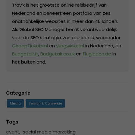
Travix is het grootste online reisbedrijf van
Nederland en beheert een portfolio van zes
onafhankelijke websites in meer dan 40 landen.
Als Global SEO Manager ben ik verantwoordelijk
voor de SEO strategie van alle labels, waaronder
CheapTickets.nl
en
vliegwinkel.nl
in Nederland, en
Budgetair.fr
,
Budgetair.co.uk
en
Flugladen.de
in
het buitenland.
Categorie
Media
Search & Conversie
Tags
event
,
social media marketing
,